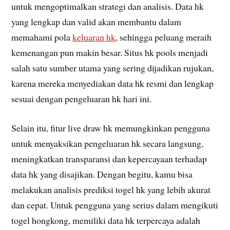
untuk mengoptimalkan strategi dan analisis. Data hk
yang lengkap dan valid akan membantu dalam
memahami pola
keluaran hk
, sehingga peluang meraih
kemenangan pun makin besar. Situs hk pools menjadi
salah satu sumber utama yang sering dijadikan rujukan,
karena mereka menyediakan data hk resmi dan lengkap
sesuai dengan pengeluaran hk hari ini.
Selain itu, fitur live draw hk memungkinkan pengguna
untuk menyaksikan pengeluaran hk secara langsung,
meningkatkan transparansi dan kepercayaan terhadap
data hk yang disajikan. Dengan begitu, kamu bisa
melakukan analisis prediksi togel hk yang lebih akurat
dan cepat. Untuk pengguna yang serius dalam mengikuti
togel hongkong, memiliki data hk terpercaya adalah