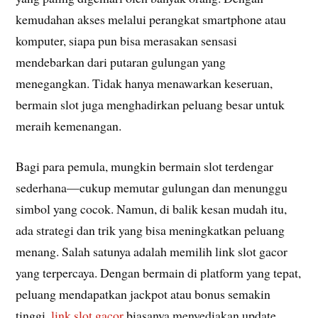
kemudahan akses melalui perangkat smartphone atau
komputer, siapa pun bisa merasakan sensasi
mendebarkan dari putaran gulungan yang
menegangkan. Tidak hanya menawarkan keseruan,
bermain slot juga menghadirkan peluang besar untuk
meraih kemenangan.
Bagi para pemula, mungkin bermain slot terdengar
sederhana—cukup memutar gulungan dan menunggu
simbol yang cocok. Namun, di balik kesan mudah itu,
ada strategi dan trik yang bisa meningkatkan peluang
menang. Salah satunya adalah memilih link slot gacor
yang terpercaya. Dengan bermain di platform yang tepat,
peluang mendapatkan jackpot atau bonus semakin
tinggi.
link slot gacor
biasanya menyediakan update