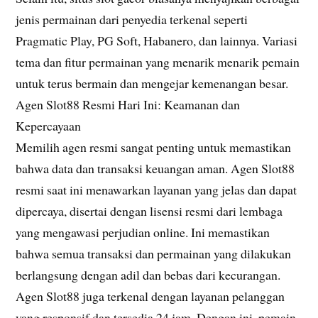
jenis permainan dari penyedia terkenal seperti
Pragmatic Play, PG Soft, Habanero, dan lainnya. Variasi
tema dan fitur permainan yang menarik menarik pemain
untuk terus bermain dan mengejar kemenangan besar.
Agen Slot88 Resmi Hari Ini: Keamanan dan
Kepercayaan
Memilih agen resmi sangat penting untuk memastikan
bahwa data dan transaksi keuangan aman. Agen Slot88
resmi saat ini menawarkan layanan yang jelas dan dapat
dipercaya, disertai dengan lisensi resmi dari lembaga
yang mengawasi perjudian online. Ini memastikan
bahwa semua transaksi dan permainan yang dilakukan
berlangsung dengan adil dan bebas dari kecurangan.
Agen Slot88 juga terkenal dengan layanan pelanggan
yang responsif dan tersedia 24 jam. Dengan ini, pemain