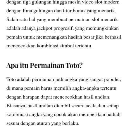
dengan tiga gulungan hingga mesin video slot modern
dengan lima gulungan dan fitur bonus yang menarik.
Salah satu hal yang membuat permainan slot menarik
adalah adanya jackpot progresif, yang memungkinkan
pemain untuk memenangkan hadiah besar jika berhasil
mencocokkan kombinasi simbol tertentu.
Apa itu Permainan Toto?
Toto adalah permainan judi angka yang sangat populer,
di mana pemain harus memilih angka-angka tertentu
dengan harapan dapat mencocokkan hasil undian.
Biasanya, hasil undian diambil secara acak, dan setiap
kombinasi angka yang cocok akan memberikan hadiah
sesuai dengan aturan yang berlaku.