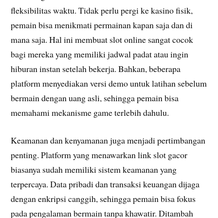
fleksibilitas waktu. Tidak perlu pergi ke kasino fisik,
pemain bisa menikmati permainan kapan saja dan di
mana saja. Hal ini membuat slot online sangat cocok
bagi mereka yang memiliki jadwal padat atau ingin
hiburan instan setelah bekerja. Bahkan, beberapa
platform menyediakan versi demo untuk latihan sebelum
bermain dengan uang asli, sehingga pemain bisa
memahami mekanisme game terlebih dahulu.
Keamanan dan kenyamanan juga menjadi pertimbangan
penting. Platform yang menawarkan link slot gacor
biasanya sudah memiliki sistem keamanan yang
terpercaya. Data pribadi dan transaksi keuangan dijaga
dengan enkripsi canggih, sehingga pemain bisa fokus
pada pengalaman bermain tanpa khawatir. Ditambah