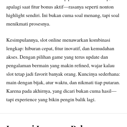
apalagi saat fitur bonus aktif—rasanya seperti nonton
highlight sendiri. Ini bukan cuma soal menang, tapi soal
menikmati prosesnya.
Kesimpulannya, slot online menawarkan kombinasi
lengkap: hiburan cepat, fitur inovatif, dan kemudahan
akses. Dengan pilihan game yang terus update dan
pengalaman bermain yang makin refined, wajar kalau
slot tetap jadi favorit banyak orang. Kuncinya sederhana:
main dengan bijak, atur waktu, dan nikmati tiap putaran.
Karena pada akhirnya, yang dicari bukan cuma hasil—
tapi experience yang bikin pengin balik lagi.