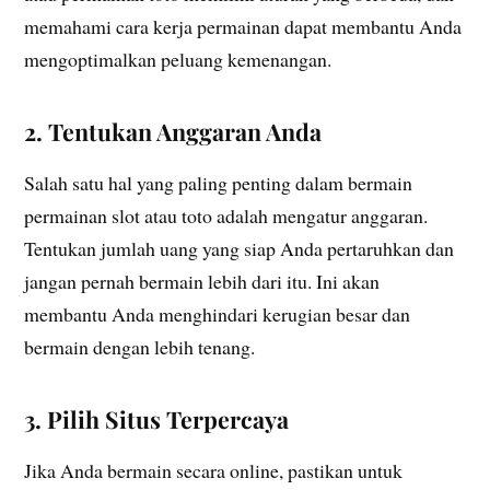
memahami cara kerja permainan dapat membantu Anda
mengoptimalkan peluang kemenangan.
2. Tentukan Anggaran Anda
Salah satu hal yang paling penting dalam bermain
permainan slot atau toto adalah mengatur anggaran.
Tentukan jumlah uang yang siap Anda pertaruhkan dan
jangan pernah bermain lebih dari itu. Ini akan
membantu Anda menghindari kerugian besar dan
bermain dengan lebih tenang.
3. Pilih Situs Terpercaya
Jika Anda bermain secara online, pastikan untuk