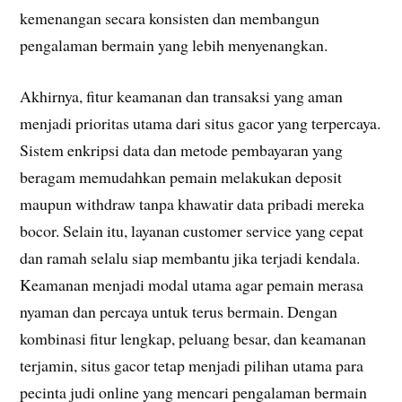
kemenangan secara konsisten dan membangun
pengalaman bermain yang lebih menyenangkan.
Akhirnya, fitur keamanan dan transaksi yang aman
menjadi prioritas utama dari situs gacor yang terpercaya.
Sistem enkripsi data dan metode pembayaran yang
beragam memudahkan pemain melakukan deposit
maupun withdraw tanpa khawatir data pribadi mereka
bocor. Selain itu, layanan customer service yang cepat
dan ramah selalu siap membantu jika terjadi kendala.
Keamanan menjadi modal utama agar pemain merasa
nyaman dan percaya untuk terus bermain. Dengan
kombinasi fitur lengkap, peluang besar, dan keamanan
terjamin, situs gacor tetap menjadi pilihan utama para
pecinta judi online yang mencari pengalaman bermain