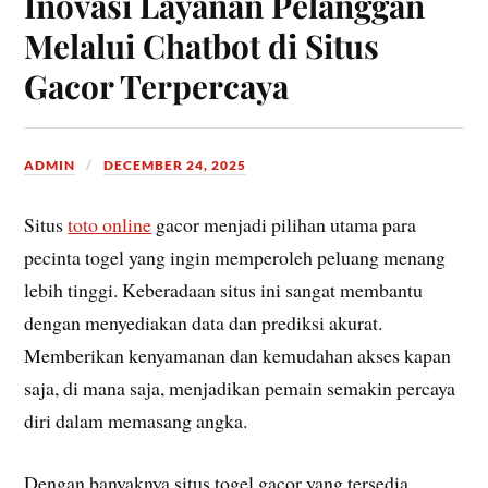
Inovasi Layanan Pelanggan
Melalui Chatbot di Situs
Gacor Terpercaya
ADMIN
DECEMBER 24, 2025
Situs
toto online
gacor menjadi pilihan utama para
pecinta togel yang ingin memperoleh peluang menang
lebih tinggi. Keberadaan situs ini sangat membantu
dengan menyediakan data dan prediksi akurat.
Memberikan kenyamanan dan kemudahan akses kapan
saja, di mana saja, menjadikan pemain semakin percaya
diri dalam memasang angka.
Dengan banyaknya situs togel gacor yang tersedia,