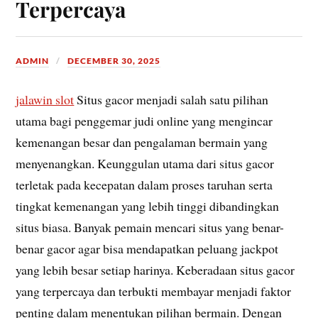
Terpercaya
ADMIN
DECEMBER 30, 2025
jalawin slot
Situs gacor menjadi salah satu pilihan
utama bagi penggemar judi online yang mengincar
kemenangan besar dan pengalaman bermain yang
menyenangkan. Keunggulan utama dari situs gacor
terletak pada kecepatan dalam proses taruhan serta
tingkat kemenangan yang lebih tinggi dibandingkan
situs biasa. Banyak pemain mencari situs yang benar-
benar gacor agar bisa mendapatkan peluang jackpot
yang lebih besar setiap harinya. Keberadaan situs gacor
yang terpercaya dan terbukti membayar menjadi faktor
penting dalam menentukan pilihan bermain. Dengan