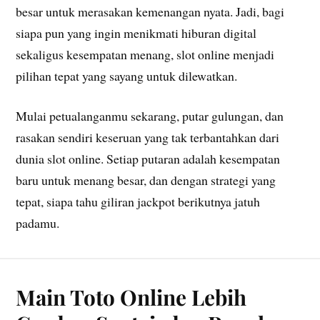
besar untuk merasakan kemenangan nyata. Jadi, bagi
siapa pun yang ingin menikmati hiburan digital
sekaligus kesempatan menang, slot online menjadi
pilihan tepat yang sayang untuk dilewatkan.
Mulai petualanganmu sekarang, putar gulungan, dan
rasakan sendiri keseruan yang tak terbantahkan dari
dunia slot online. Setiap putaran adalah kesempatan
baru untuk menang besar, dan dengan strategi yang
tepat, siapa tahu giliran jackpot berikutnya jatuh
padamu.
Main Toto Online Lebih