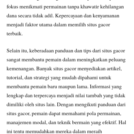
fokus menikmati permainan tanpa khawatir kehilangan
dana secara tidak adil. Kepercayaan dan kenyamanan
menjadi faktor utama dalam memilih situs gacor
terbaik.
Selain itu, keberadaan panduan dan tips dari situs gacor
sangat membantu pemain dalam meningkatkan peluang
kemenangan. Banyak situs gacor menyediakan artikel,
tutorial, dan strategi yang mudah dipahami untuk
membantu pemain baru maupun lama. Informasi yang
lengkap dan terpercaya menjadi nilai tambah yang tidak
dimiliki oleh situs lain. Dengan mengikuti panduan dari
situs gacor, pemain dapat memahami pola permainan,
manajemen modal, dan teknik bermain yang efektif. Hal
ini tentu memudahkan mereka dalam meraih