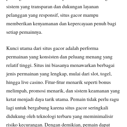
sistem yang transparan dan dukungan layanan
pelanggan yang responsif, situs gacor mampu
memberikan kenyamanan dan kepercayaan penuh bagi
setiap pemainnya.
Kunci utama dari situs gacor adalah performa
permainan yang konsisten dan peluang menang yang
relatif tinggi. Situs ini biasanya menawarkan berbagai
jenis permainan yang lengkap, mulai dari slot, togel,
hingga live casino. Fitur-fitur menarik seperti bonus
melimpah, promosi menarik, dan sistem keamanan yang
ketat menjadi daya tarik utama. Pemain tidak perlu ragu
lagi untuk bergabung karena situs gacor seringkali
didukung oleh teknologi terbaru yang meminimalisir
risiko kecurangan. Dengan demikian, pemain dapat