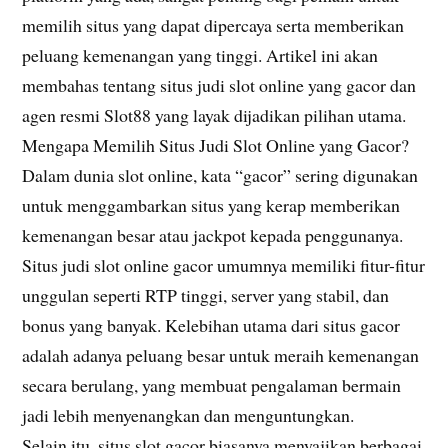
memilih situs yang dapat dipercaya serta memberikan
peluang kemenangan yang tinggi. Artikel ini akan
membahas tentang situs judi slot online yang gacor dan
agen resmi Slot88 yang layak dijadikan pilihan utama.
Mengapa Memilih Situs Judi Slot Online yang Gacor?
Dalam dunia slot online, kata “gacor” sering digunakan
untuk menggambarkan situs yang kerap memberikan
kemenangan besar atau jackpot kepada penggunanya.
Situs judi slot online gacor umumnya memiliki fitur-fitur
unggulan seperti RTP tinggi, server yang stabil, dan
bonus yang banyak. Kelebihan utama dari situs gacor
adalah adanya peluang besar untuk meraih kemenangan
secara berulang, yang membuat pengalaman bermain
jadi lebih menyenangkan dan menguntungkan.
Selain itu, situs slot gacor biasanya menyajikan berbagai