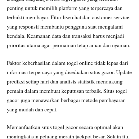
penting untuk memilih platform yang terpercaya dan
terbukti membayar. Fitur live chat dan customer service
yang responsif membantu pengguna saat mengalami
kendala. Keamanan data dan transaksi harus menjadi
prioritas utama agar permainan tetap aman dan nyaman.
Faktor keberhasilan dalam togel online tidak lepas dari
informasi terpercaya yang disediakan situs gacor. Update
prediksi setiap hari dan analisis statistik mendukung
pemain dalam membuat keputusan terbaik. Situs togel
gacor juga menawarkan berbagai metode pembayaran
yang mudah dan cepat.
Memanfaatkan situs togel gacor secara optimal akan
meningkatkan peluang meraih jackpot besar. Selain itu,