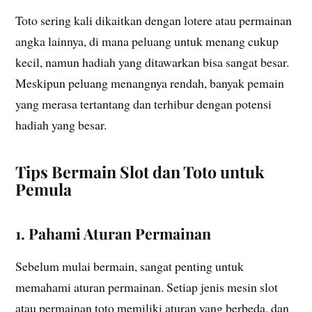
Toto sering kali dikaitkan dengan lotere atau permainan
angka lainnya, di mana peluang untuk menang cukup
kecil, namun hadiah yang ditawarkan bisa sangat besar.
Meskipun peluang menangnya rendah, banyak pemain
yang merasa tertantang dan terhibur dengan potensi
hadiah yang besar.
Tips Bermain Slot dan Toto untuk
Pemula
1. Pahami Aturan Permainan
Sebelum mulai bermain, sangat penting untuk
memahami aturan permainan. Setiap jenis mesin slot
atau permainan toto memiliki aturan yang berbeda, dan