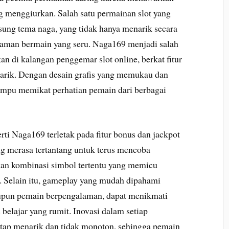
 menggiurkan. Salah satu permainan slot yang
ung tema naga, yang tidak hanya menarik secara
laman bermain yang seru. Naga169 menjadi salah
n di kalangan penggemar slot online, berkat fitur
rik. Dengan desain grafis yang memukau dan
ampu memikat perhatian pemain dari berbagai
rti Naga169 terletak pada fitur bonus dan jackpot
g merasa tertantang untuk terus mencoba
n kombinasi simbol tertentu yang memicu
ya. Selain itu, gameplay yang mudah dipahami
upun pemain berpengalaman, dapat menikmati
belajar yang rumit. Inovasi dalam setiap
tap menarik dan tidak monoton, sehingga pemain