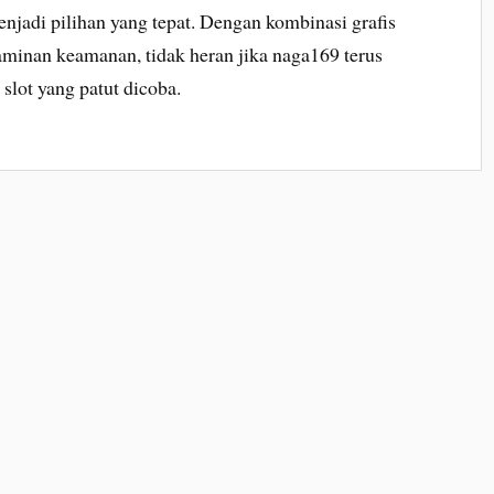
enjadi pilihan yang tepat. Dengan kombinasi grafis
aminan keamanan, tidak heran jika naga169 terus
slot yang patut dicoba.