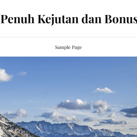
r Penuh Kejutan dan Bonu
Sample Page