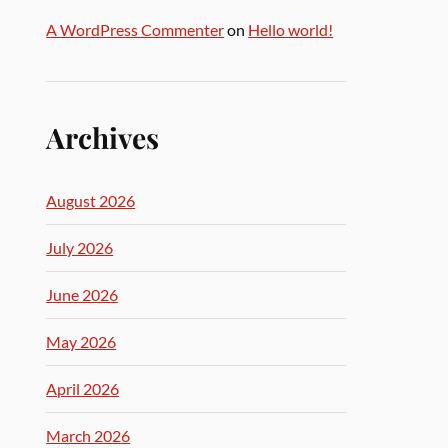
A WordPress Commenter
on
Hello world!
Archives
August 2026
July 2026
June 2026
May 2026
April 2026
March 2026