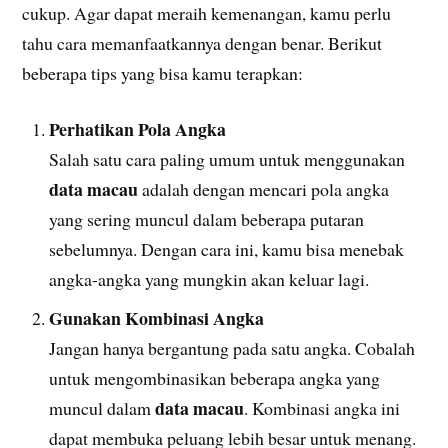
cukup. Agar dapat meraih kemenangan, kamu perlu
tahu cara memanfaatkannya dengan benar. Berikut
beberapa tips yang bisa kamu terapkan:
Perhatikan Pola Angka
Salah satu cara paling umum untuk menggunakan
data macau
adalah dengan mencari pola angka
yang sering muncul dalam beberapa putaran
sebelumnya. Dengan cara ini, kamu bisa menebak
angka-angka yang mungkin akan keluar lagi.
Gunakan Kombinasi Angka
Jangan hanya bergantung pada satu angka. Cobalah
untuk mengombinasikan beberapa angka yang
data macau
muncul dalam
. Kombinasi angka ini
dapat membuka peluang lebih besar untuk menang.