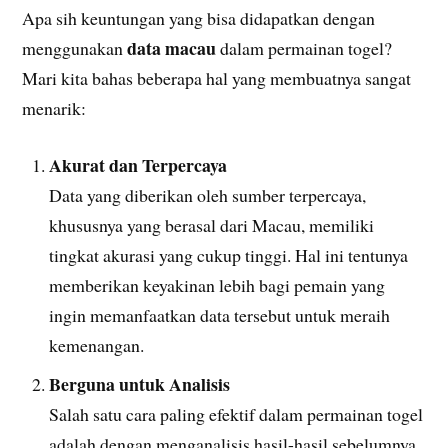
Apa sih keuntungan yang bisa didapatkan dengan
data macau
menggunakan
dalam permainan togel?
Mari kita bahas beberapa hal yang membuatnya sangat
menarik:
Akurat dan Terpercaya
Data yang diberikan oleh sumber terpercaya,
khususnya yang berasal dari Macau, memiliki
tingkat akurasi yang cukup tinggi. Hal ini tentunya
memberikan keyakinan lebih bagi pemain yang
ingin memanfaatkan data tersebut untuk meraih
kemenangan.
Berguna untuk Analisis
Salah satu cara paling efektif dalam permainan togel
adalah dengan menganalisis hasil-hasil sebelumnya.