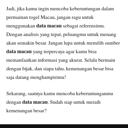
Jadi, jika kamu ingin mencoba keberuntungan dalam
permainan togel Macau, jangan ragu untuk
data macau
menggunakan
sebagai referensimu.
Dengan analisis yang tepat, peluangmu untuk menang
akan semakin besar. Jangan lupa untuk memilih sumber
data macau
yang terpercaya agar kamu bisa
memanfaatkan informasi yang akurat. Selalu bermain
dengan bijak, dan siapa tahu, kemenangan besar bisa
saja datang menghampirimu!
Sekarang, saatnya kamu mencoba keberuntunganmu
data macau
dengan
. Sudah siap untuk meraih
kemenangan besar?