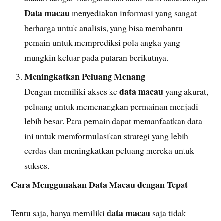
Data macau
menyediakan informasi yang sangat
berharga untuk analisis, yang bisa membantu
pemain untuk memprediksi pola angka yang
mungkin keluar pada putaran berikutnya.
Meningkatkan Peluang Menang
data macau
Dengan memiliki akses ke
yang akurat,
peluang untuk memenangkan permainan menjadi
lebih besar. Para pemain dapat memanfaatkan data
ini untuk memformulasikan strategi yang lebih
cerdas dan meningkatkan peluang mereka untuk
sukses.
Cara Menggunakan Data Macau dengan Tepat
data macau
Tentu saja, hanya memiliki
saja tidak