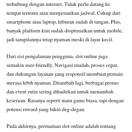
terhubung dengan internet. Tidak perlu datang ke
tempat tertentu atau menyesuaikan jadwal. Cukup dari
smartphone atau laptop, hiburan sudah di tangan. Plus,
banyak platform kini sudah dioptimalkan untuk mobile,
jadi tampilannya tetap nyaman meski di layar kecil.
Dari sisi pengalaman pengguna, slot online juga
semakin user-friendly. Navigasi mudah, proses cepat,
dan dukungan layanan yang responsif membuat pemain
merasa lebih nyaman. Ditambah lagi, berbagai promo
dan event rutin sering dihadirkan untuk menambah
keseruan. Rasanya seperti main game biasa, tapi dengan
potensi reward yang bikin deg-degan.
Pada akhirnya, permainan slot online adalah tentang