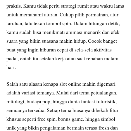
praktis. Kamu tidak perlu strategi rumit atau waktu lama
untuk memahami aturan. Cukup pilih permainan, atur
taruhan, lalu tekan tombol spin. Dalam hitungan detik,
kamu sudah bisa menikmati animasi menarik dan efek
suara yang bikin suasana makin hidup. Cocok banget
buat yang ingin hiburan cepat di sela-sela aktivitas
padat, entah itu setelah kerja atau saat rebahan malam
hari.
Salah satu alasan kenapa slot online makin digemari
adalah variasi temanya. Mulai dari tema petualangan,
mitologi, budaya pop, hingga dunia fantasi futuristik,
semuanya tersedia. Setiap tema biasanya dibekali fitur
khusus seperti free spin, bonus game, hingga simbol
unik yang bikin pengalaman bermain terasa fresh dan