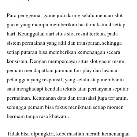
Para penggemar game judi daring selalu mencari slot
gacor yang mampu memberikan hasil maksimal setiap
hari. Keunggulan dari situs slot resmi terletak pada
sistem permainan yang adil dan transparan, sehingga
setiap putaran bisa memberikan kemenangan secara
konsisten. Dengan mempercayai situs slot gacor resmi,
pemain mendapatkan jaminan fair play dan layanan
pelanggan yang responsif, yang selalu siap membantu
saat menghadapi kendala teknis atau pertanyaan seputar
permainan. Keamanan data dan transaksi juga terjamin,
sehingga pemain bisa fokus menikmati setiap momen
bermain tanpa rasa khawatir.
Tidak bisa dipungkiri, keberhasilan meraih kemenangan