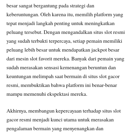
besar sangat bergantung pada strategi dan
keberuntungan. Oleh karena itu, memilih platform yang
tepat menjadi langkah penting untuk meningkatkan
peluang tersebut. Dengan mengandalkan situs slot resmi
yang sudah terbukti terpercaya, setiap pemain memiliki
peluang lebih besar untuk mendapatkan jackpot besar
dari mesin slot favorit mereka. Banyak dari pemain yang
sudah merasakan sensasi kemenangan beruntun dan
keuntungan melimpah saat bermain di situs slot gacor
resmi, membuktikan bahwa platform ini benar-benar
mampu memenuhi ekspektasi mereka.
Akhirnya, membangun kepercayaan terhadap situs slot
gacor resmi menjadi kunci utama untuk merasakan
pengalaman bermain yang menyenangkan dan