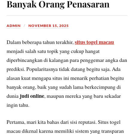
Banyak Orang Penasaran
ADMIN
NOVEMBER 15, 2025
situs togel macau
Dalam beberapa tahun terakhir,
menjadi salah satu topik yang cukup hangat
diperbincangkan di kalangan para penggemar angka dan
prediksi. Popularitasnya tidak datang begitu saja. Ada
alasan kuat mengapa situs ini menarik perhatian begitu
banyak orang, baik yang sudah lama berkecimpung di
judi online
dunia
, maupun mereka yang baru sekadar
ingin tahu.
Pertama, mari kita bahas dari sisi reputasi. Situs togel
macau dikenal karena memiliki sistem yang transparan