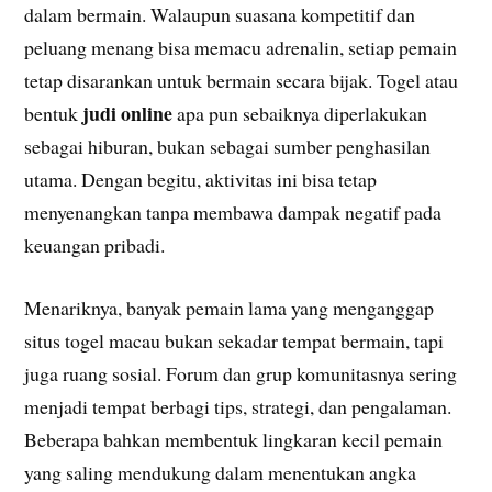
dalam bermain. Walaupun suasana kompetitif dan
peluang menang bisa memacu adrenalin, setiap pemain
tetap disarankan untuk bermain secara bijak. Togel atau
judi online
bentuk
apa pun sebaiknya diperlakukan
sebagai hiburan, bukan sebagai sumber penghasilan
utama. Dengan begitu, aktivitas ini bisa tetap
menyenangkan tanpa membawa dampak negatif pada
keuangan pribadi.
Menariknya, banyak pemain lama yang menganggap
situs togel macau bukan sekadar tempat bermain, tapi
juga ruang sosial. Forum dan grup komunitasnya sering
menjadi tempat berbagi tips, strategi, dan pengalaman.
Beberapa bahkan membentuk lingkaran kecil pemain
yang saling mendukung dalam menentukan angka