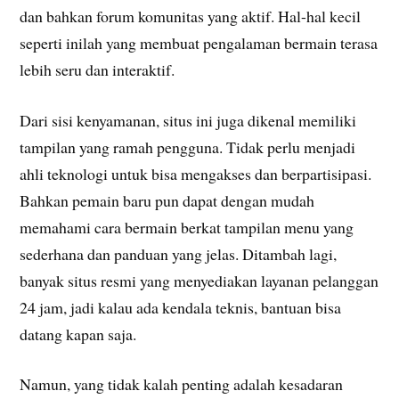
dan bahkan forum komunitas yang aktif. Hal-hal kecil
seperti inilah yang membuat pengalaman bermain terasa
lebih seru dan interaktif.
Dari sisi kenyamanan, situs ini juga dikenal memiliki
tampilan yang ramah pengguna. Tidak perlu menjadi
ahli teknologi untuk bisa mengakses dan berpartisipasi.
Bahkan pemain baru pun dapat dengan mudah
memahami cara bermain berkat tampilan menu yang
sederhana dan panduan yang jelas. Ditambah lagi,
banyak situs resmi yang menyediakan layanan pelanggan
24 jam, jadi kalau ada kendala teknis, bantuan bisa
datang kapan saja.
Namun, yang tidak kalah penting adalah kesadaran