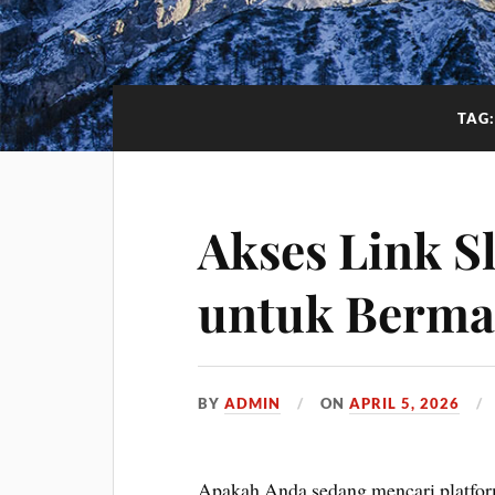
TAG
Akses Link S
untuk Berma
BY
ADMIN
ON
APRIL 5, 2026
Apakah Anda sedang mencari platfo