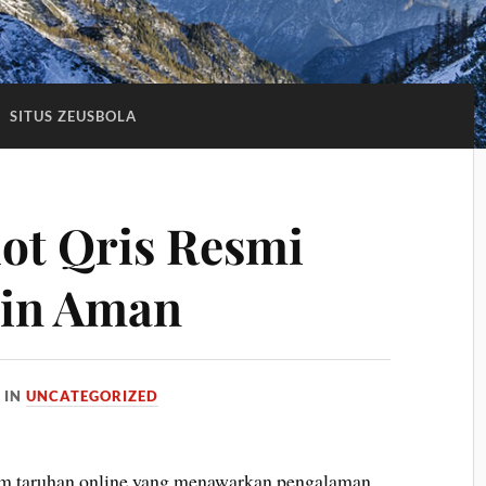
:
SITUS ZEUSBOLA
lot Qris Resmi
in Aman
IN
UNCATEGORIZED
rm taruhan online yang menawarkan pengalaman