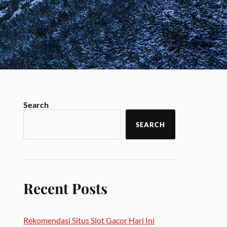
Search
SEARCH
Recent Posts
Rekomendasi Situs Slot Gacor Hari Ini