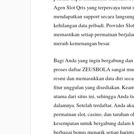
Agen Slot Qris yang terpercaya tur
mendapatkan support secara langsung
kehilangan data pribadi. Provider Slo
memastikan setiap permainan berjalan
meraih kemenangan besar.
Bagi Anda yang ingin bergabung dan m
proses daftar ZEUSBOLA sangat mu
resmi dan memasukkan data diri seca
fitur unggulan yang disediakan. Keam
utama dari situs ini, sehingga Anda 
dalamnya. Setelah terdaftar, Anda a
permainan slot, casino, dan taruhan 
kesempatan untuk bergabung dalam k
berbagai bonus menarik setiap hariny