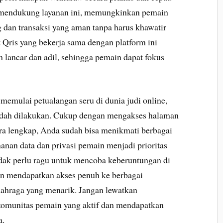
ut mendukung layanan ini, memungkinkan pemain
 dan transaksi yang aman tanpa harus khawatir
t Qris yang bekerja sama dengan platform ini
 lancar dan adil, sehingga pemain dapat fokus
emulai petualangan seru di dunia judi online,
dah dilakukan. Cukup dengan mengakses halaman
ra lengkap, Anda sudah bisa menikmati berbagai
anan data dan privasi pemain menjadi prioritas
tidak perlu ragu untuk mencoba keberuntungan di
kan mendapatkan akses penuh ke berbagai
olahraga yang menarik. Jangan lewatkan
omunitas pemain yang aktif dan mendapatkan
a.