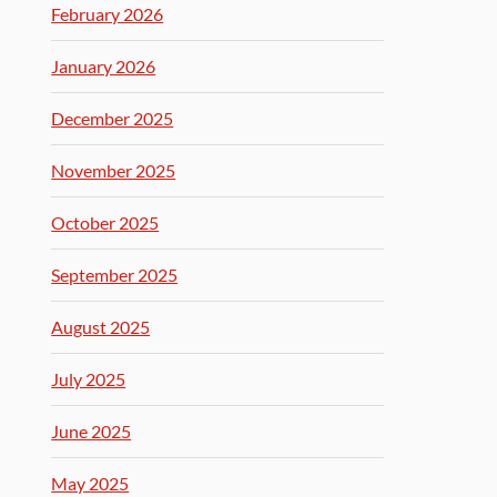
February 2026
January 2026
December 2025
November 2025
October 2025
September 2025
August 2025
July 2025
June 2025
May 2025