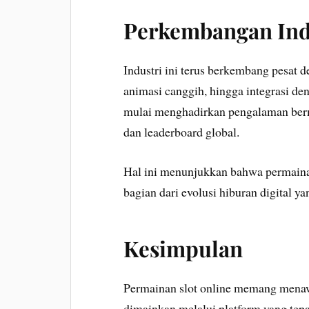
Perkembangan Indu
Industri ini terus berkembang pesat de
animasi canggih, hingga integrasi d
mulai menghadirkan pengalaman berma
dan leaderboard global.
Hal ini menunjukkan bahwa permainan
bagian dari evolusi hiburan digital 
Kesimpulan
Permainan slot online memang menawa
dimainkan melalui platform yang tep