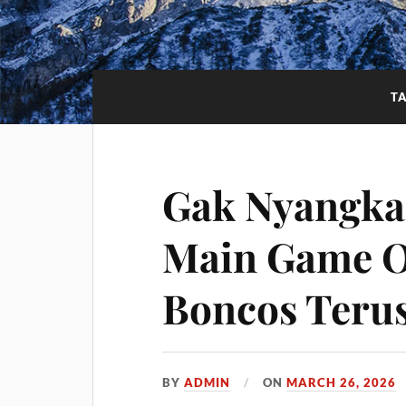
T
Gak Nyangka
Main Game O
Boncos Teru
BY
ADMIN
ON
MARCH 26, 2026