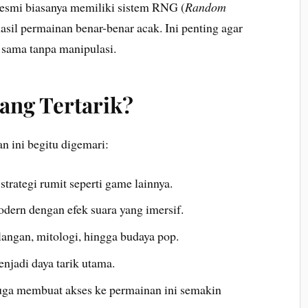
 resmi biasanya memiliki sistem RNG (
Random
asil permainan benar-benar acak. Ini penting agar
 sama tanpa manipulasi.
ang Tertarik?
n ini begitu digemari:
strategi rumit seperti game lainnya.
odern dengan efek suara yang imersif.
langan, mitologi, hingga budaya pop.
enjadi daya tarik utama.
juga membuat akses ke permainan ini semakin