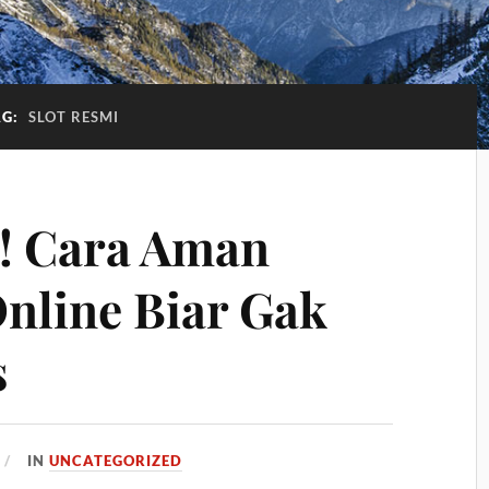
AG:
SLOT RESMI
! Cara Aman
nline Biar Gak
s
IN
UNCATEGORIZED