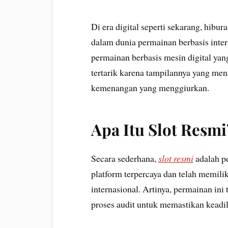
Di era digital seperti sekarang, hibu
dalam dunia permainan berbasis inter
permainan berbasis mesin digital yan
tertarik karena tampilannya yang men
kemenangan yang menggiurkan.
Apa Itu Slot Resmi
Secara sederhana,
slot resmi
adalah pe
platform terpercaya dan telah memili
internasional. Artinya, permainan in
proses audit untuk memastikan keadi