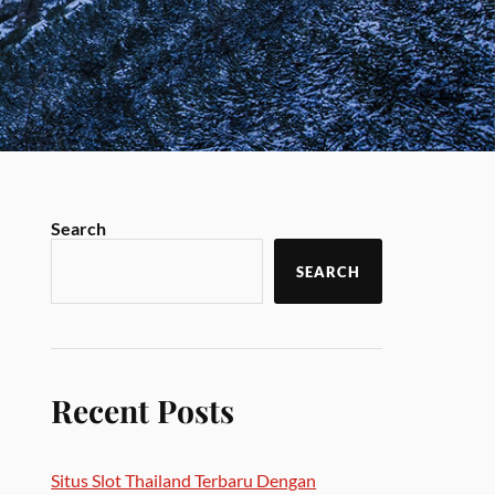
Search
SEARCH
Recent Posts
Situs Slot Thailand Terbaru Dengan