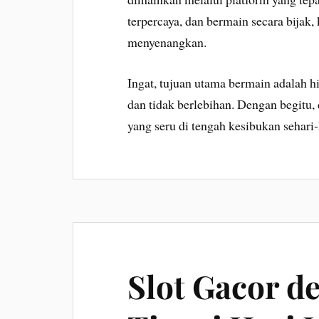
terpercaya, dan bermain secara bija
menyenangkan.
Ingat, tujuan utama bermain adalah hi
dan tidak berlebihan. Dengan begitu, d
yang seru di tengah kesibukan sehari-
Slot Gacor d