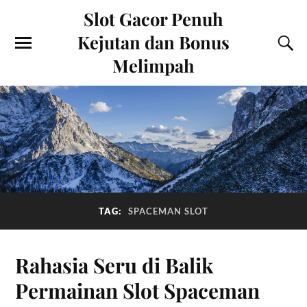
Slot Gacor Penuh
Kejutan dan Bonus
Melimpah
TAG:
SPACEMAN SLOT
Rahasia Seru di Balik
Permainan Slot Spaceman