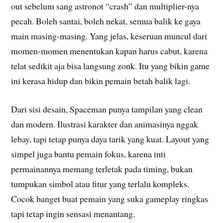
out sebelum sang astronot “crash” dan multiplier-nya
pecah. Boleh santai, boleh nekat, semua balik ke gaya
main masing-masing. Yang jelas, keseruan muncul dari
momen-momen menentukan kapan harus cabut, karena
telat sedikit aja bisa langsung zonk. Itu yang bikin game
ini kerasa hidup dan bikin pemain betah balik lagi.
Dari sisi desain, Spaceman punya tampilan yang clean
dan modern. Ilustrasi karakter dan animasinya nggak
lebay, tapi tetap punya daya tarik yang kuat. Layout yang
simpel juga bantu pemain fokus, karena inti
permainannya memang terletak pada timing, bukan
tumpukan simbol atau fitur yang terlalu kompleks.
Cocok banget buat pemain yang suka gameplay ringkas
tapi tetap ingin sensasi menantang.