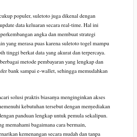
cukup populer, suletoto juga dikenal dengan
 update data keluaran secara real-time. Hal ini
i perkembangan angka dan membuat strategi
ain yang merasa puas karena suletoto togel mampu
 tinggi berkat data yang akurat dan terpercaya.
an berbagai metode pembayaran yang lengkap dan
ansfer bank sampai e-wallet, sehingga memudahkan
cari solusi praktis biasanya menginginkan akses
 memenuhi kebutuhan tersebut dengan menyediakan
 dengan panduan lengkap untuk pemula sekalipun.
sung memahami bagaimana cara bermain,
enarikan kemenangan secara mudah dan tanpa