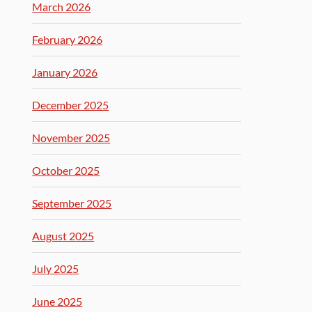
March 2026
February 2026
January 2026
December 2025
November 2025
October 2025
September 2025
August 2025
July 2025
June 2025