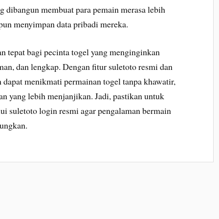
yang dibangun membuat para pemain merasa lebih
upun menyimpan data pribadi mereka.
an tepat bagi pecinta togel yang menginginkan
n, dan lengkap. Dengan fitur suletoto resmi dan
n dapat menikmati permainan togel tanpa khawatir,
 yang lebih menjanjikan. Jadi, pastikan untuk
lui suletoto login resmi agar pengalaman bermain
ungkan.