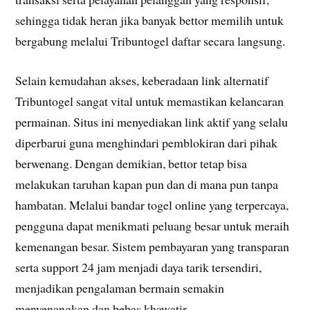
sehingga tidak heran jika banyak bettor memilih untuk
bergabung melalui Tribuntogel daftar secara langsung.
Selain kemudahan akses, keberadaan link alternatif
Tribuntogel sangat vital untuk memastikan kelancaran
permainan. Situs ini menyediakan link aktif yang selalu
diperbarui guna menghindari pemblokiran dari pihak
berwenang. Dengan demikian, bettor tetap bisa
melakukan taruhan kapan pun dan di mana pun tanpa
hambatan. Melalui bandar togel online yang terpercaya,
pengguna dapat menikmati peluang besar untuk meraih
kemenangan besar. Sistem pembayaran yang transparan
serta support 24 jam menjadi daya tarik tersendiri,
menjadikan pengalaman bermain semakin
menyenangkan dan bebas khawatir.