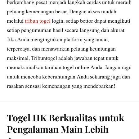
berkembang pesat menjadi langkah cerdas untuk meraih
peluang kemenangan besar. Dengan akses mudah
melalui
tribun togel
login, setiap bettor dapat mengikuti
setiap pengumuman hasil secara langsung dan akurat.
Jika Anda menginginkan platform yang aman,
terpercaya, dan menawarkan peluang keuntungan
maksimal, Tribuntogel adalah jawaban tepat untuk
memaksimalkan taruhan togel online Anda. Jangan ragu
untuk mencoba keberuntungan Anda sekarang juga dan
rasakan sensasi kemenangan yang mendebarkan!
Togel HK Berkualitas untuk
Pengalaman Main Lebih