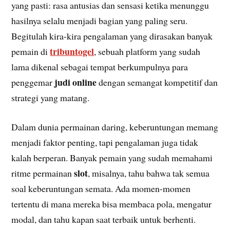
yang pasti: rasa antusias dan sensasi ketika menunggu
hasilnya selalu menjadi bagian yang paling seru.
Begitulah kira-kira pengalaman yang dirasakan banyak
tribuntogel
pemain di
, sebuah platform yang sudah
lama dikenal sebagai tempat berkumpulnya para
judi online
penggemar
dengan semangat kompetitif dan
strategi yang matang.
Dalam dunia permainan daring, keberuntungan memang
menjadi faktor penting, tapi pengalaman juga tidak
kalah berperan. Banyak pemain yang sudah memahami
slot
ritme permainan
, misalnya, tahu bahwa tak semua
soal keberuntungan semata. Ada momen-momen
tertentu di mana mereka bisa membaca pola, mengatur
modal, dan tahu kapan saat terbaik untuk berhenti.