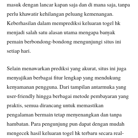
masuk dengan lancar kapan saja dan di mana saja, tanpa
perlu khawatir kehilangan peluang kemenangan.
Keberhasilan dalam memprediksi keluaran togel hk
menjadi salah satu alasan utama mengapa banyak
pemain berbondong-bondong mengunjungi situs ini
setiap hari.
Selain menawarkan prediksi yang akurat, situs ini juga
menyajikan berbagai fitur lengkap yang mendukung
kenyamanan pengguna. Dari tampilan antarmuka yang
user-friendly hingga berbagai metode pembayaran yang
praktis, semua dirancang untuk memastikan
pengalaman bermain tetap menyenangkan dan tanpa
hambatan. Para pengunjung pun dapat dengan mudah
mengecek hasil keluaran togel hk terbaru secara real-