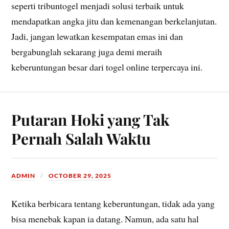
seperti tribuntogel menjadi solusi terbaik untuk
mendapatkan angka jitu dan kemenangan berkelanjutan.
Jadi, jangan lewatkan kesempatan emas ini dan
bergabunglah sekarang juga demi meraih
keberuntungan besar dari togel online terpercaya ini.
Putaran Hoki yang Tak
Pernah Salah Waktu
ADMIN
OCTOBER 29, 2025
Ketika berbicara tentang keberuntungan, tidak ada yang
bisa menebak kapan ia datang. Namun, ada satu hal