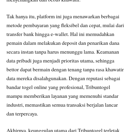
Tak hanya itu, platform ini juga menawarkan berbagai
metode pembayaran yang fleksibel dan cepat, mulai dari
transfer bank hingga e-wallet. Hal ini memudahkan
pemain dalam melakukan deposit dan penarikan dana
secara instan tanpa harus menunggu lama. Keamanan
data pribadi juga menjadi prioritas utama, sehingga
bettor dapat bermain dengan tenang tanpa rasa khawatir
data mereka disalahgunakan. Dengan reputasi sebagai
bandar togel online yang profesional, Tribuntogel
mampu memberikan layanan yang memenuhi standar
industri, memastikan semua transaksi berjalan lancar
dan terpercaya.
Akhirnya, keunggulan utama dari Tribuntogel terletak