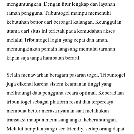
menguntungkan. Dengan fitur lengkap dan layanan
ramah pengguna, Tribuntogel mampu memenuhi
kebutuhan bettor dari berbagai kalangan. Keunggulan
utama dari situs ini terletak pada kemudahan akses
melalui Tribuntogel login yang cepat dan aman,
memungkinkan pemain langsung memulai taruhan
kapan saja tanpa hambatan berarti.
Selain menawarkan beragam pasaran togel, Tribuntogel
juga dikenal karena sistem keamanan tinggi yang
melindungi data pengguna secara optimal. Keberadaan
tribun togel sebagai platform resmi dan terpercaya
membuat bettor merasa nyaman saat melakukan
transaksi maupun memasang angka keberuntungan.
Melalui tampilan yang user-friendly, setiap orang dapat