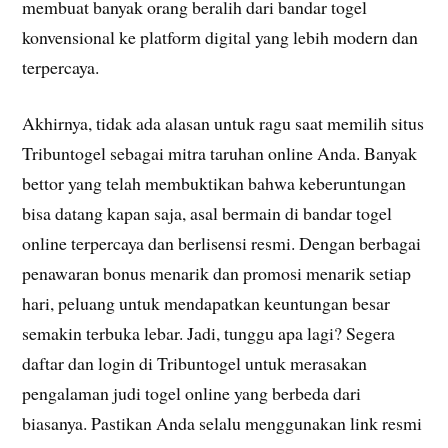
membuat banyak orang beralih dari bandar togel
konvensional ke platform digital yang lebih modern dan
terpercaya.
Akhirnya, tidak ada alasan untuk ragu saat memilih situs
Tribuntogel sebagai mitra taruhan online Anda. Banyak
bettor yang telah membuktikan bahwa keberuntungan
bisa datang kapan saja, asal bermain di bandar togel
online terpercaya dan berlisensi resmi. Dengan berbagai
penawaran bonus menarik dan promosi menarik setiap
hari, peluang untuk mendapatkan keuntungan besar
semakin terbuka lebar. Jadi, tunggu apa lagi? Segera
daftar dan login di Tribuntogel untuk merasakan
pengalaman judi togel online yang berbeda dari
biasanya. Pastikan Anda selalu menggunakan link resmi