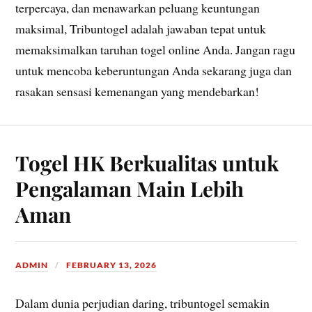
terpercaya, dan menawarkan peluang keuntungan
maksimal, Tribuntogel adalah jawaban tepat untuk
memaksimalkan taruhan togel online Anda. Jangan ragu
untuk mencoba keberuntungan Anda sekarang juga dan
rasakan sensasi kemenangan yang mendebarkan!
Togel HK Berkualitas untuk
Pengalaman Main Lebih
Aman
ADMIN
FEBRUARY 13, 2026
Dalam dunia perjudian daring, tribuntogel semakin