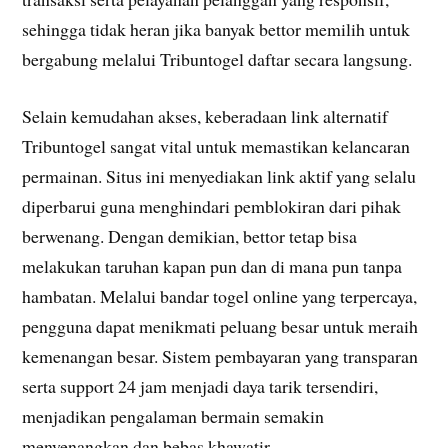
sehingga tidak heran jika banyak bettor memilih untuk
bergabung melalui Tribuntogel daftar secara langsung.
Selain kemudahan akses, keberadaan link alternatif
Tribuntogel sangat vital untuk memastikan kelancaran
permainan. Situs ini menyediakan link aktif yang selalu
diperbarui guna menghindari pemblokiran dari pihak
berwenang. Dengan demikian, bettor tetap bisa
melakukan taruhan kapan pun dan di mana pun tanpa
hambatan. Melalui bandar togel online yang terpercaya,
pengguna dapat menikmati peluang besar untuk meraih
kemenangan besar. Sistem pembayaran yang transparan
serta support 24 jam menjadi daya tarik tersendiri,
menjadikan pengalaman bermain semakin
menyenangkan dan bebas khawatir.