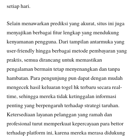
setiap hari.
Selain menawarkan prediksi yang akurat, situs ini juga
menyajikan berbagai fitur lengkap yang mendukung
kenyamanan pengguna. Dari tampilan antarmuka yang
user-friendly hingga berbagai metode pembayaran yang
praktis, semua dirancang untuk memastikan
pengalaman bermain tetap menyenangkan dan tanpa
hambatan. Para pengunjung pun dapat dengan mudah
mengecek hasil keluaran togel hk terbaru secara real-
time, sehingga mereka tidak ketinggalan informasi
penting yang berpengaruh terhadap strategi taruhan.
Ketersediaan layanan pelanggan yang ramah dan
profesional turut memperkuat kepercayaan para bettor
terhadap platform ini, karena mereka merasa didukung