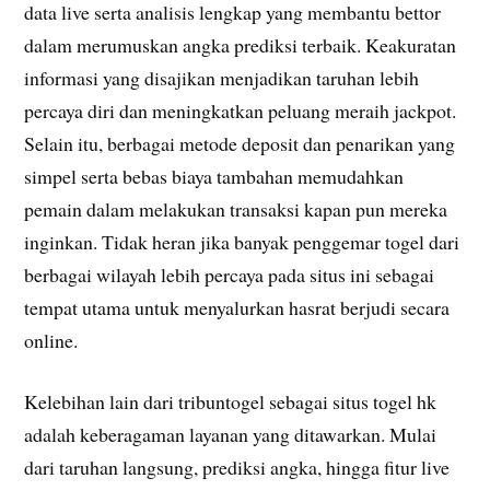
data live serta analisis lengkap yang membantu bettor
dalam merumuskan angka prediksi terbaik. Keakuratan
informasi yang disajikan menjadikan taruhan lebih
percaya diri dan meningkatkan peluang meraih jackpot.
Selain itu, berbagai metode deposit dan penarikan yang
simpel serta bebas biaya tambahan memudahkan
pemain dalam melakukan transaksi kapan pun mereka
inginkan. Tidak heran jika banyak penggemar togel dari
berbagai wilayah lebih percaya pada situs ini sebagai
tempat utama untuk menyalurkan hasrat berjudi secara
online.
Kelebihan lain dari tribuntogel sebagai situs togel hk
adalah keberagaman layanan yang ditawarkan. Mulai
dari taruhan langsung, prediksi angka, hingga fitur live