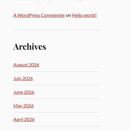
A WordPress Commenter
on
Hello world!
Archives
August 2026
July 2026
June 2026
May 2026
April 2026