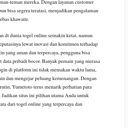
teman-teman mereka. Dengan layanan customer
pun bisa segera teratasi, menjadikan pengalaman
ebas khawatir.
n di dunia togel online semakin ketat, namun
utasinya lewat inovasi dan komitmen terhadap
gin yang aman dan terpercaya, pengguna bisa
t data pribadi bocor. Banyak pemain yang merasa
ogin di platform ini tidak memakan waktu lama,
ain dan mengejar peluang kemenangan. Dengan
utin, Yumetoto terus menarik perhatian para
 Jadikan situs ini pilihan utama Anda untuk
ta dari togel online yang terpercaya dan