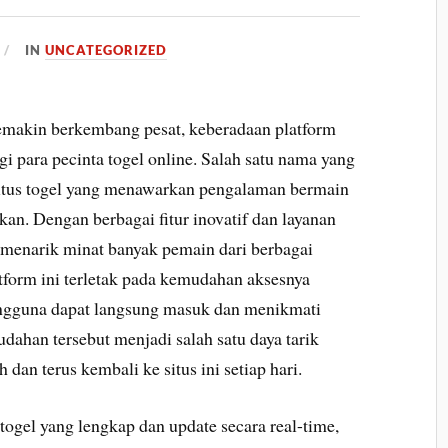
IN
UNCATEGORIZED
emakin berkembang pesat, keberadaan platform
gi para pecinta togel online. Salah satu nama yang
situs togel yang menawarkan pengalaman bermain
n. Dengan berbagai fitur inovatif dan layanan
menarik minat banyak pemain dari berbagai
tform ini terletak pada kemudahan aksesnya
engguna dapat langsung masuk dan menikmati
dahan tersebut menjadi salah satu daya tarik
dan terus kembali ke situs ini setiap hari.
ogel yang lengkap dan update secara real-time,