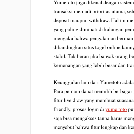
Yumetoto juga dikenal dengan sist
transaksi menjadi prioritas utama, s
deposit maupun withdraw. Hal ini men
yang paling diminati di kalangan pe
mengaku bahwa pengalaman bermain d
dibandingkan situs togel online lainn
stabil. Tak heran jika banyak orang 
kemenangan yang lebih besar dan tran
Keunggulan lain dari Yumetoto adala
Para pemain dapat memilih berbagai j
fitur live draw yang membuat suasana
friendly, proses login di
yume toto
pun
saja bisa mengakses tanpa harus men
menyebut bahwa fitur lengkap dan ke