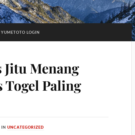
YUMETOTO LOGIN
 Jitu Menang
s Togel Paling
IN
UNCATEGORIZED