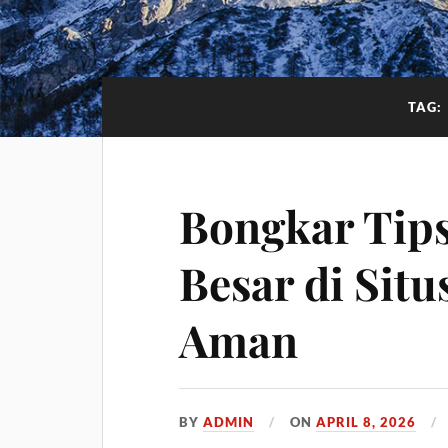
TAG:
Bongkar Tips
Besar di Situ
Aman
BY
ADMIN
ON
APRIL 8, 2026