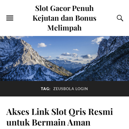
Slot Gacor Penuh
Kejutan dan Bonus
Melimpah
TAG:
ZEUSBOLA LOGIN
Akses Link Slot Qris Resmi
untuk Bermain Aman