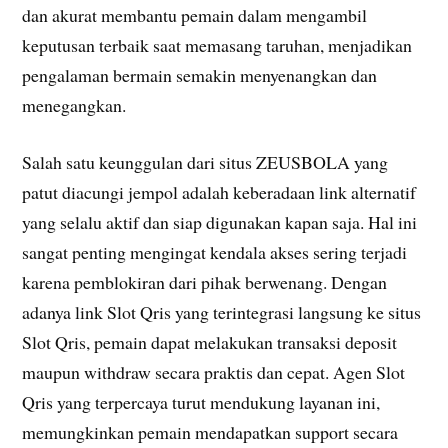
dan akurat membantu pemain dalam mengambil
keputusan terbaik saat memasang taruhan, menjadikan
pengalaman bermain semakin menyenangkan dan
menegangkan.
Salah satu keunggulan dari situs ZEUSBOLA yang
patut diacungi jempol adalah keberadaan link alternatif
yang selalu aktif dan siap digunakan kapan saja. Hal ini
sangat penting mengingat kendala akses sering terjadi
karena pemblokiran dari pihak berwenang. Dengan
adanya link Slot Qris yang terintegrasi langsung ke situs
Slot Qris, pemain dapat melakukan transaksi deposit
maupun withdraw secara praktis dan cepat. Agen Slot
Qris yang terpercaya turut mendukung layanan ini,
memungkinkan pemain mendapatkan support secara