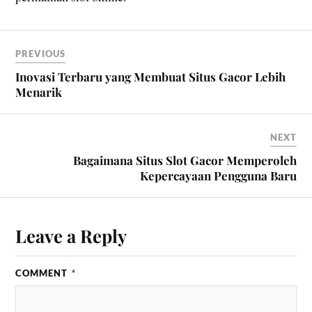
PREVIOUS
Inovasi Terbaru yang Membuat Situs Gacor Lebih
Menarik
NEXT
Bagaimana Situs Slot Gacor Memperoleh
Kepercayaan Pengguna Baru
Leave a Reply
COMMENT
*