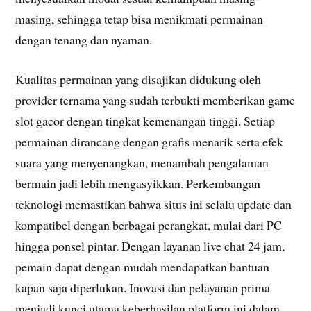
masing, sehingga tetap bisa menikmati permainan
dengan tenang dan nyaman.
Kualitas permainan yang disajikan didukung oleh
provider ternama yang sudah terbukti memberikan game
slot gacor dengan tingkat kemenangan tinggi. Setiap
permainan dirancang dengan grafis menarik serta efek
suara yang menyenangkan, menambah pengalaman
bermain jadi lebih mengasyikkan. Perkembangan
teknologi memastikan bahwa situs ini selalu update dan
kompatibel dengan berbagai perangkat, mulai dari PC
hingga ponsel pintar. Dengan layanan live chat 24 jam,
pemain dapat dengan mudah mendapatkan bantuan
kapan saja diperlukan. Inovasi dan pelayanan prima
menjadi kunci utama keberhasilan platform ini dalam