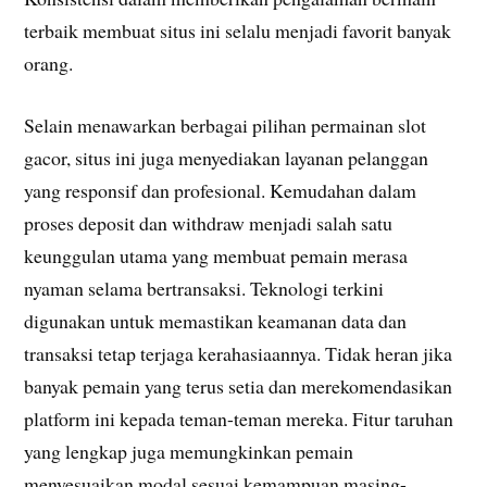
terbaik membuat situs ini selalu menjadi favorit banyak
orang.
Selain menawarkan berbagai pilihan permainan slot
gacor, situs ini juga menyediakan layanan pelanggan
yang responsif dan profesional. Kemudahan dalam
proses deposit dan withdraw menjadi salah satu
keunggulan utama yang membuat pemain merasa
nyaman selama bertransaksi. Teknologi terkini
digunakan untuk memastikan keamanan data dan
transaksi tetap terjaga kerahasiaannya. Tidak heran jika
banyak pemain yang terus setia dan merekomendasikan
platform ini kepada teman-teman mereka. Fitur taruhan
yang lengkap juga memungkinkan pemain
menyesuaikan modal sesuai kemampuan masing-