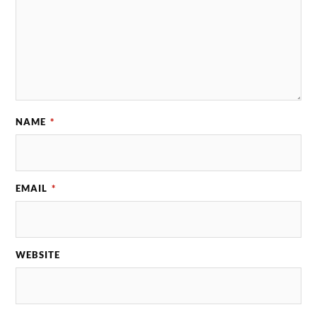
NAME
*
EMAIL
*
WEBSITE