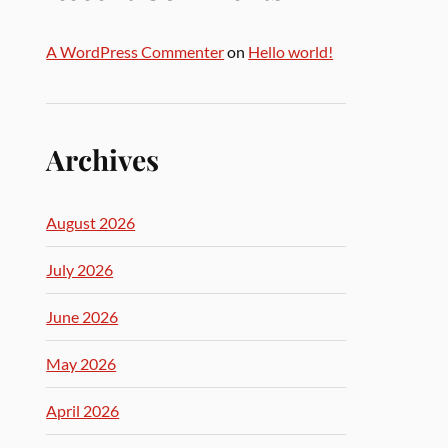
A WordPress Commenter
on
Hello world!
Archives
August 2026
July 2026
June 2026
May 2026
April 2026