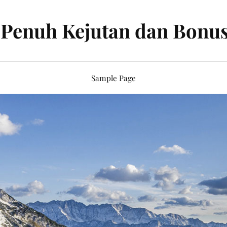
r Penuh Kejutan dan Bonu
Sample Page