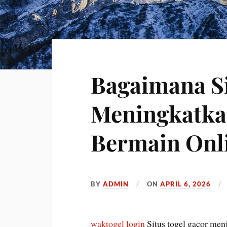
Bagaimana Si
Meningkatka
Bermain Onl
BY
ADMIN
ON
APRIL 6, 2026
waktogel login
Situs togel gacor menj