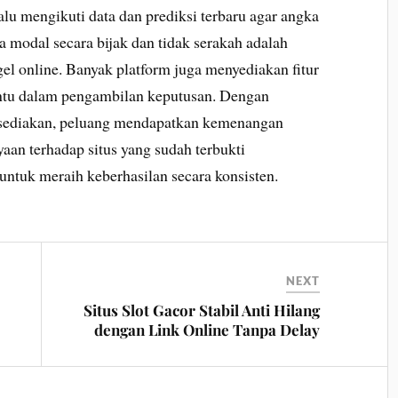
lu mengikuti data dan prediksi terbaru agar angka
a modal secara bijak dan tidak serakah adalah
el online. Banyak platform juga menyediakan fitur
antu dalam pengambilan keputusan. Dengan
disediakan, peluang mendapatkan kemenangan
aan terhadap situs yang sudah terbukti
untuk meraih keberhasilan secara konsisten.
NEXT
Situs Slot Gacor Stabil Anti Hilang
dengan Link Online Tanpa Delay