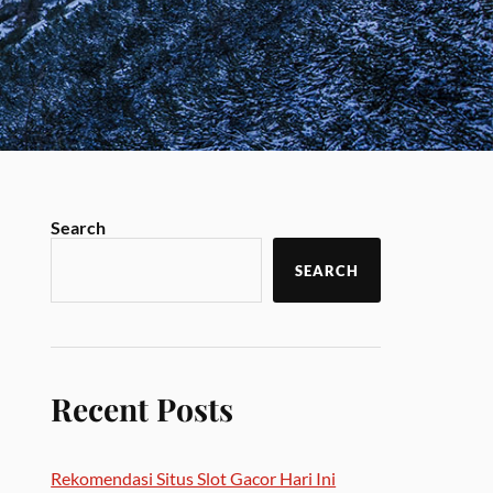
Search
SEARCH
Recent Posts
Rekomendasi Situs Slot Gacor Hari Ini