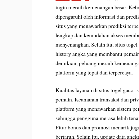
ingin meraih kemenangan besar. Keb
dipengaruhi oleh informasi dan pred
situs yang menawarkan prediksi terperc
lengkap dan kemudahan akses membu
menyenangkan. Selain itu, situs toge
history angka yang membantu pemain
demikian, peluang meraih kemenangan
platform yang tepat dan terpercaya.
Kualitas layanan di situs togel gaco
pemain. Keamanan transaksi dan priva
platform yang menawarkan sistem pe
sehingga pengguna merasa lebih ten
Fitur bonus dan promosi menarik ju
bertaruh. Selain itu, update data ang