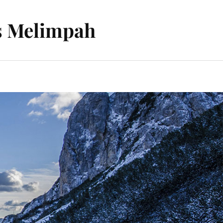
s Melimpah