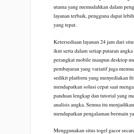
utama yang memudahkan dalam peng
layanan terbaik, pengguna dapat lebi
yang tepat.
Ketersediaan layanan 24 jam dari si
ikut serta dalam setiap putaran ang
perangkat mobile maupun desktop mem
pembayaran yang variatif juga memud
sedikit platform yang menyediakan f
mendapatkan solusi cepat saat menga
panduan lengkap dan tutorial yang
analisis angka. Semua itu menjadikan 
mendapatkan pengalaman bermain y
Menggunakan situs togel gacor secara