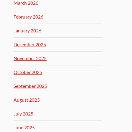
March 2026
February 2026
January 2026
December 2025
November 2025
October 2025
September 2025
August 2025
July 2025
June 2025