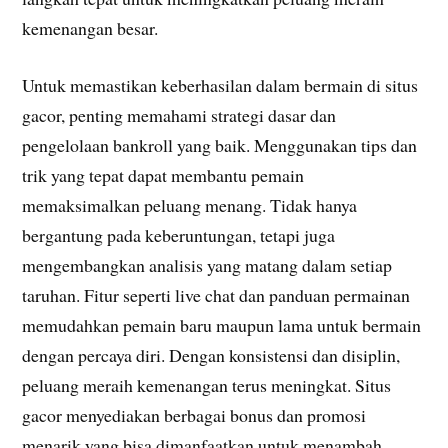
kemenangan besar.
Untuk memastikan keberhasilan dalam bermain di situs
gacor, penting memahami strategi dasar dan
pengelolaan bankroll yang baik. Menggunakan tips dan
trik yang tepat dapat membantu pemain
memaksimalkan peluang menang. Tidak hanya
bergantung pada keberuntungan, tetapi juga
mengembangkan analisis yang matang dalam setiap
taruhan. Fitur seperti live chat dan panduan permainan
memudahkan pemain baru maupun lama untuk bermain
dengan percaya diri. Dengan konsistensi dan disiplin,
peluang meraih kemenangan terus meningkat. Situs
gacor menyediakan berbagai bonus dan promosi
menarik yang bisa dimanfaatkan untuk menambah