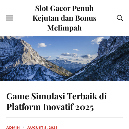
Slot Gacor Penuh
Kejutan dan Bonus
Melimpah
Game Simulasi Terbaik di
Platform Inovatif 2025
ADMIN
AUGUST 5, 2025