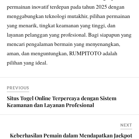
permainan inovatif terdepan pada tahun 2025 dengan
menggabungkan teknologi mutakhir, pilihan permainan
yang menarik, tingkat keamanan yang tinggi, dan
layanan pelanggan yang profesional. Bagi siapapun yang
mencari pengalaman bermain yang menyenangkan,
aman, dan menguntungkan, RUMPITOTO adalah
pilihan yang ideal.
PREVIOUS
Situs Togel Online Terpercaya dengan Sistem
Keamanan dan Layanan Profesional
NEXT
Keberhasilan Pemain dalam Mendapatkan Jackpot