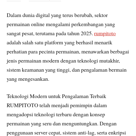
Dalam dunia digital yang terus berubah, sektor
permainan online mengalami perkembangan yang
sangat pesat, terutama pada tahun 2025.
rumpitoto
adalah salah satu platform yang berhasil menarik
perhatian para pecinta permainan, menawarkan berbagai
jenis permainan modern dengan teknologi mutakhir,
sistem keamanan yang tinggi, dan pengalaman bermain
yang mengesankan.
Teknologi Modern untuk Pengalaman Terbaik
RUMPITOTO telah menjadi pemimpin dalam
mengadopsi teknologi terbaru dengan konsep
permainan yang seru dan menguntungkan. Dengan
penggunaan server cepat, sistem anti-lag, serta enkripsi