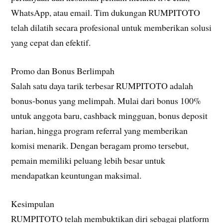
WhatsApp, atau email. Tim dukungan RUMPITOTO
telah dilatih secara profesional untuk memberikan solusi
yang cepat dan efektif.
Promo dan Bonus Berlimpah
Salah satu daya tarik terbesar RUMPITOTO adalah
bonus-bonus yang melimpah. Mulai dari bonus 100%
untuk anggota baru, cashback mingguan, bonus deposit
harian, hingga program referral yang memberikan
komisi menarik. Dengan beragam promo tersebut,
pemain memiliki peluang lebih besar untuk
mendapatkan keuntungan maksimal.
Kesimpulan
RUMPITOTO telah membuktikan diri sebagai platform