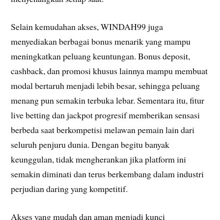
Selain kemudahan akses, WINDAH99 juga
menyediakan berbagai bonus menarik yang mampu
meningkatkan peluang keuntungan. Bonus deposit,
cashback, dan promosi khusus lainnya mampu membuat
modal bertaruh menjadi lebih besar, sehingga peluang
menang pun semakin terbuka lebar. Sementara itu, fitur
live betting dan jackpot progresif memberikan sensasi
berbeda saat berkompetisi melawan pemain lain dari
seluruh penjuru dunia. Dengan begitu banyak
keunggulan, tidak mengherankan jika platform ini
semakin diminati dan terus berkembang dalam industri
perjudian daring yang kompetitif.
Akses yang mudah dan aman menjadi kunci