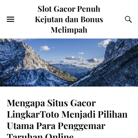
Slot Gacor Penuh
Kejutan dan Bonus
Melimpah
Mengapa Situs Gacor
LingkarToto Menjadi Pilihan
Utama Para Penggemar
Taruhan Online