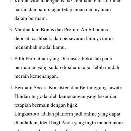
Kelola Modal dengan Baik: Tentukan batas taruhan
harian dan patuhi agar tetap aman dan nyaman
dalam bermain.
Manfaatkan Bonus dan Promo: Ambil bonus
deposit, cashback, dan penawaran lainnya untuk
menambah modal kamu.
Pilih Permainan yang Dikuasai: Fokuslah pada
permainan yang sudah dipahami agar lebih mudah
meraih kemenangan.
Bermain Secara Konsisten dan Bertanggung Jawab:
Hindari tergoda oleh kemenangan yang besar dan
tetaplah bermain dengan bijak.
Lingkartoto adalah platform judi online yang dapat
diandalkan, ideal bagi Anda yang ingin menemukan
situs aman, komprehensif, dan menguntungkan.