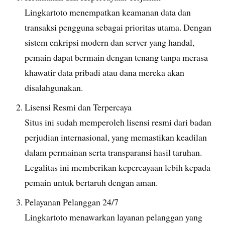
Lingkartoto menempatkan keamanan data dan
transaksi pengguna sebagai prioritas utama. Dengan
sistem enkripsi modern dan server yang handal,
pemain dapat bermain dengan tenang tanpa merasa
khawatir data pribadi atau dana mereka akan
disalahgunakan.
Lisensi Resmi dan Terpercaya
Situs ini sudah memperoleh lisensi resmi dari badan
perjudian internasional, yang memastikan keadilan
dalam permainan serta transparansi hasil taruhan.
Legalitas ini memberikan kepercayaan lebih kepada
pemain untuk bertaruh dengan aman.
Pelayanan Pelanggan 24/7
Lingkartoto menawarkan layanan pelanggan yang