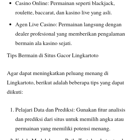
Casino Online: Permainan seperti blackjack,
roulette, baccarat, dan kasino live yang asli.
Agen Live Casino: Permainan langsung dengan
dealer profesional yang memberikan pengalaman
bermain ala kasino sejati.
Tips Bermain di Situs Gacor Lingkartoto
Agar dapat meningkatkan peluang menang di
Lingkartoto, berikut adalah beberapa tips yang dapat
diikuti:
Pelajari Data dan Prediksi: Gunakan fitur analisis
dan prediksi dari situs untuk memilih angka atau
permainan yang memiliki potensi menang.