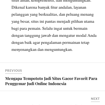
Dikenal karena banyak fitur andalan, layanan
pelanggan yang berkualitas, dan peluang menang
yang besar, situs ini pantas menjadi pilihan utama
bagi para pemain. Selalu ingat untuk bermain
dengan tanggung jawab dan mengatur modal Anda
dengan baik agar pengalaman permainan tetap
menyenangkan dan menguntungkan.
PREVIOUS
Mengapa Tempototo Jadi Situs Gacor Favorit Para
Penggemar Judi Online Indonesia
NEXT