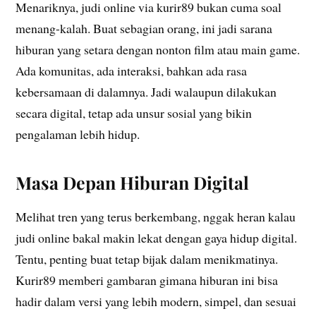
Menariknya, judi online via kurir89 bukan cuma soal
menang-kalah. Buat sebagian orang, ini jadi sarana
hiburan yang setara dengan nonton film atau main game.
Ada komunitas, ada interaksi, bahkan ada rasa
kebersamaan di dalamnya. Jadi walaupun dilakukan
secara digital, tetap ada unsur sosial yang bikin
pengalaman lebih hidup.
Masa Depan Hiburan Digital
Melihat tren yang terus berkembang, nggak heran kalau
judi online bakal makin lekat dengan gaya hidup digital.
Tentu, penting buat tetap bijak dalam menikmatinya.
Kurir89 memberi gambaran gimana hiburan ini bisa
hadir dalam versi yang lebih modern, simpel, dan sesuai