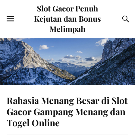
Slot Gacor Penuh
Kejutan dan Bonus
Melimpah
Rahasia Menang Besar di Slot
Gacor Gampang Menang dan
Togel Online