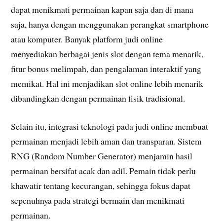
dapat menikmati permainan kapan saja dan di mana
saja, hanya dengan menggunakan perangkat smartphone
atau komputer. Banyak platform judi online
menyediakan berbagai jenis slot dengan tema menarik,
fitur bonus melimpah, dan pengalaman interaktif yang
memikat. Hal ini menjadikan slot online lebih menarik
dibandingkan dengan permainan fisik tradisional.
Selain itu, integrasi teknologi pada judi online membuat
permainan menjadi lebih aman dan transparan. Sistem
RNG (Random Number Generator) menjamin hasil
permainan bersifat acak dan adil. Pemain tidak perlu
khawatir tentang kecurangan, sehingga fokus dapat
sepenuhnya pada strategi bermain dan menikmati
permainan.