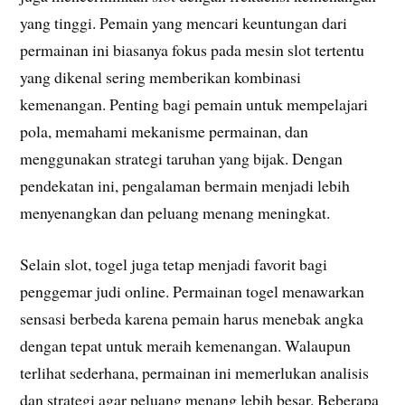
yang tinggi. Pemain yang mencari keuntungan dari
permainan ini biasanya fokus pada mesin slot tertentu
yang dikenal sering memberikan kombinasi
kemenangan. Penting bagi pemain untuk mempelajari
pola, memahami mekanisme permainan, dan
menggunakan strategi taruhan yang bijak. Dengan
pendekatan ini, pengalaman bermain menjadi lebih
menyenangkan dan peluang menang meningkat.
Selain slot, togel juga tetap menjadi favorit bagi
penggemar judi online. Permainan togel menawarkan
sensasi berbeda karena pemain harus menebak angka
dengan tepat untuk meraih kemenangan. Walaupun
terlihat sederhana, permainan ini memerlukan analisis
dan strategi agar peluang menang lebih besar. Beberapa