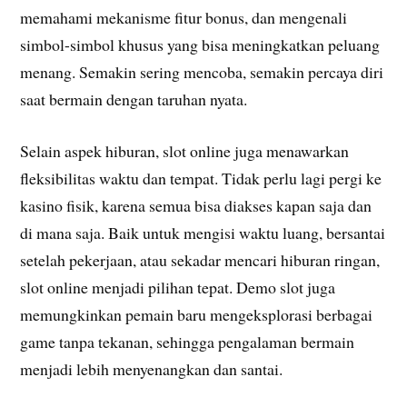
memahami mekanisme fitur bonus, dan mengenali
simbol-simbol khusus yang bisa meningkatkan peluang
menang. Semakin sering mencoba, semakin percaya diri
saat bermain dengan taruhan nyata.
Selain aspek hiburan, slot online juga menawarkan
fleksibilitas waktu dan tempat. Tidak perlu lagi pergi ke
kasino fisik, karena semua bisa diakses kapan saja dan
di mana saja. Baik untuk mengisi waktu luang, bersantai
setelah pekerjaan, atau sekadar mencari hiburan ringan,
slot online menjadi pilihan tepat. Demo slot juga
memungkinkan pemain baru mengeksplorasi berbagai
game tanpa tekanan, sehingga pengalaman bermain
menjadi lebih menyenangkan dan santai.