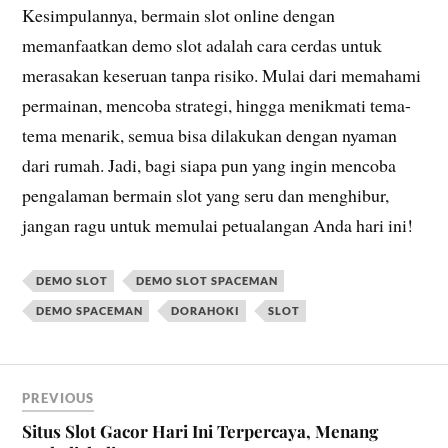
Kesimpulannya, bermain slot online dengan
memanfaatkan demo slot adalah cara cerdas untuk
merasakan keseruan tanpa risiko. Mulai dari memahami
permainan, mencoba strategi, hingga menikmati tema-
tema menarik, semua bisa dilakukan dengan nyaman
dari rumah. Jadi, bagi siapa pun yang ingin mencoba
pengalaman bermain slot yang seru dan menghibur,
jangan ragu untuk memulai petualangan Anda hari ini!
DEMO SLOT
DEMO SLOT SPACEMAN
DEMO SPACEMAN
DORAHOKI
SLOT
PREVIOUS
Situs Slot Gacor Hari Ini Terpercaya, Menang