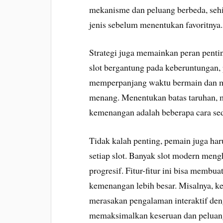
mekanisme dan peluang berbeda, seh
jenis sebelum menentukan favoritnya.
Strategi juga memainkan peran penti
slot bergantung pada keberuntungan,
memperpanjang waktu bermain dan m
menang. Menentukan batas taruhan, 
kemenangan adalah beberapa cara sed
Tidak kalah penting, pemain juga har
setiap slot. Banyak slot modern mengh
progresif. Fitur-fitur ini bisa membu
kemenangan lebih besar. Misalnya, ke
merasakan pengalaman interaktif deng
memaksimalkan keseruan dan peluan