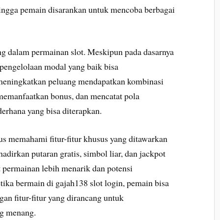
ingga pemain disarankan untuk mencoba berbagai
ng dalam permainan slot. Meskipun pada dasarnya
 pengelolaan modal yang baik bisa
eningkatkan peluang mendapatkan kombinasi
memanfaatkan bonus, dan mencatat pola
erhana yang bisa diterapkan.
us memahami fitur-fitur khusus yang ditawarkan
adirkan putaran gratis, simbol liar, dan jackpot
at permainan lebih menarik dan potensi
tika bermain di gajah138 slot login, pemain bisa
an fitur-fitur yang dirancang untuk
g menang.