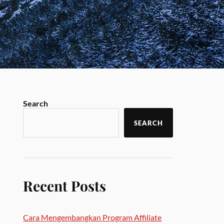
Search
SEARCH
Recent Posts
Cara Mengembangkan Program Affiliate