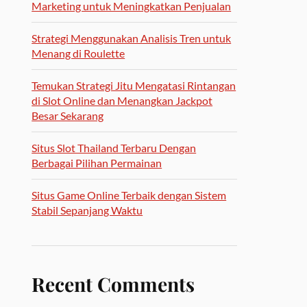
Marketing untuk Meningkatkan Penjualan
Strategi Menggunakan Analisis Tren untuk
Menang di Roulette
Temukan Strategi Jitu Mengatasi Rintangan
di Slot Online dan Menangkan Jackpot
Besar Sekarang
Situs Slot Thailand Terbaru Dengan
Berbagai Pilihan Permainan
Situs Game Online Terbaik dengan Sistem
Stabil Sepanjang Waktu
Recent Comments