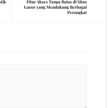
tik
Fitur Akses Tanpa Batas di Situs
Gacor yang Mendukung Berbagai
Perangkat