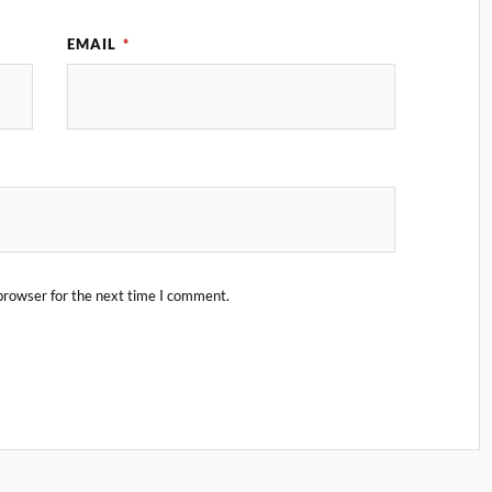
EMAIL
*
browser for the next time I comment.