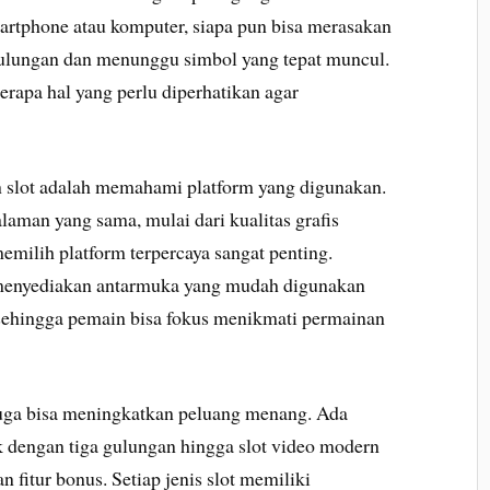
rtphone atau komputer, siapa pun bisa merasakan
ulungan dan menunggu simbol yang tepat muncul.
erapa hal yang perlu diperhatikan agar
in slot adalah memahami platform yang digunakan.
aman yang sama, mulai dari kualitas grafis
emilih platform terpercaya sangat penting.
enyediakan antarmuka yang mudah digunakan
sehingga pemain bisa fokus menikmati permainan
t juga bisa meningkatkan peluang menang. Ada
sik dengan tiga gulungan hingga slot video modern
fitur bonus. Setiap jenis slot memiliki