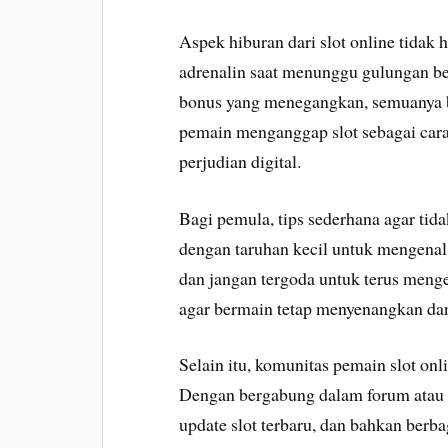
Aspek hiburan dari slot online tidak 
adrenalin saat menunggu gulungan ber
bonus yang menegangkan, semuanya b
pemain menganggap slot sebagai cara 
perjudian digital.
Bagi pemula, tips sederhana agar tid
dengan taruhan kecil untuk mengenal
dan jangan tergoda untuk terus menge
agar bermain tetap menyenangkan dan
Selain itu, komunitas pemain slot on
Dengan bergabung dalam forum atau g
update slot terbaru, dan bahkan berb