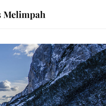
s Melimpah