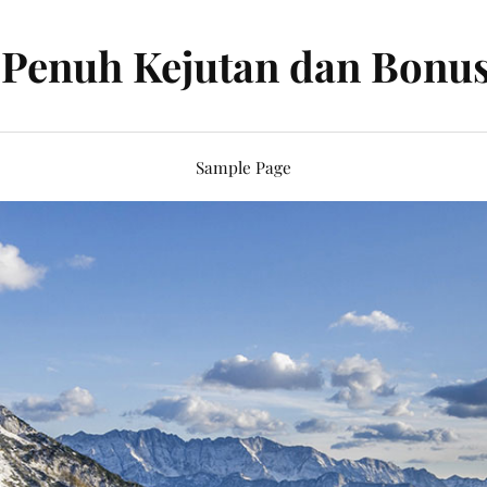
r Penuh Kejutan dan Bonu
Sample Page