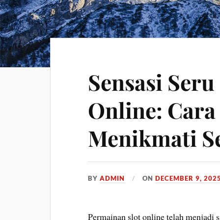
Sensasi Seru
Online: Car
Menikmati Se
BY
ADMIN
ON
DECEMBER 9, 202
Permainan slot online telah menjadi sa