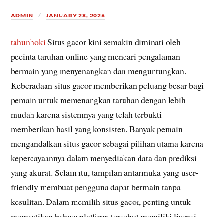
ADMIN
JANUARY 28, 2026
tahunhoki
Situs gacor kini semakin diminati oleh
pecinta taruhan online yang mencari pengalaman
bermain yang menyenangkan dan menguntungkan.
Keberadaan situs gacor memberikan peluang besar bagi
pemain untuk memenangkan taruhan dengan lebih
mudah karena sistemnya yang telah terbukti
memberikan hasil yang konsisten. Banyak pemain
mengandalkan situs gacor sebagai pilihan utama karena
kepercayaannya dalam menyediakan data dan prediksi
yang akurat. Selain itu, tampilan antarmuka yang user-
friendly membuat pengguna dapat bermain tanpa
kesulitan. Dalam memilih situs gacor, penting untuk
memastikan bahwa platform tersebut memiliki lisensi