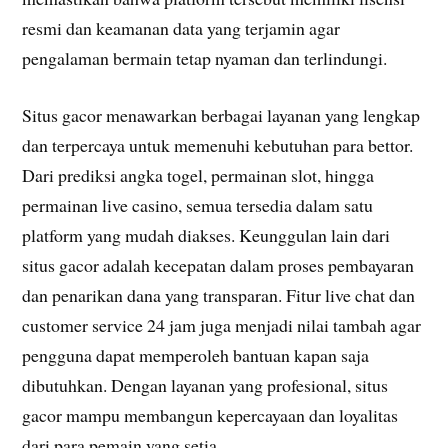
resmi dan keamanan data yang terjamin agar
pengalaman bermain tetap nyaman dan terlindungi.
Situs gacor menawarkan berbagai layanan yang lengkap
dan terpercaya untuk memenuhi kebutuhan para bettor.
Dari prediksi angka togel, permainan slot, hingga
permainan live casino, semua tersedia dalam satu
platform yang mudah diakses. Keunggulan lain dari
situs gacor adalah kecepatan dalam proses pembayaran
dan penarikan dana yang transparan. Fitur live chat dan
customer service 24 jam juga menjadi nilai tambah agar
pengguna dapat memperoleh bantuan kapan saja
dibutuhkan. Dengan layanan yang profesional, situs
gacor mampu membangun kepercayaan dan loyalitas
dari para pemain yang setia.