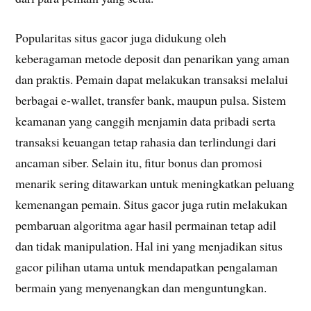
Popularitas situs gacor juga didukung oleh
keberagaman metode deposit dan penarikan yang aman
dan praktis. Pemain dapat melakukan transaksi melalui
berbagai e-wallet, transfer bank, maupun pulsa. Sistem
keamanan yang canggih menjamin data pribadi serta
transaksi keuangan tetap rahasia dan terlindungi dari
ancaman siber. Selain itu, fitur bonus dan promosi
menarik sering ditawarkan untuk meningkatkan peluang
kemenangan pemain. Situs gacor juga rutin melakukan
pembaruan algoritma agar hasil permainan tetap adil
dan tidak manipulation. Hal ini yang menjadikan situs
gacor pilihan utama untuk mendapatkan pengalaman
bermain yang menyenangkan dan menguntungkan.