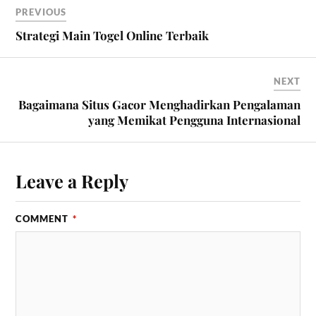
PREVIOUS
Strategi Main Togel Online Terbaik
NEXT
Bagaimana Situs Gacor Menghadirkan Pengalaman
yang Memikat Pengguna Internasional
Leave a Reply
COMMENT
*