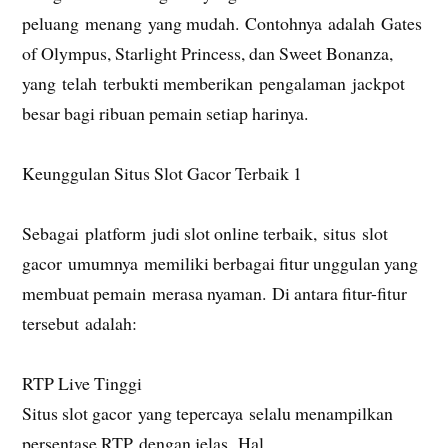
peluang menang yang mudah. Contohnya adalah Gates
of Olympus, Starlight Princess, dan Sweet Bonanza,
yang telah terbukti memberikan pengalaman jackpot
besar bagi ribuan pemain setiap harinya.
Keunggulan Situs Slot Gacor Terbaik 1
Sebagai platform judi slot online terbaik, situs slot
gacor umumnya memiliki berbagai fitur unggulan yang
membuat pemain merasa nyaman. Di antara fitur-fitur
tersebut adalah:
RTP Live Tinggi
Situs slot gacor yang tepercaya selalu menampilkan
persentase RTP dengan jelas. Hal