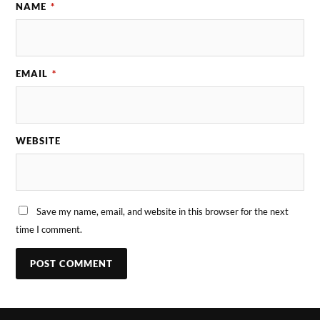
NAME
*
EMAIL
*
WEBSITE
Save my name, email, and website in this browser for the next
time I comment.