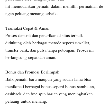
ini memudahkan pemain dalam memilih permainan de
ngan peluang menang terbaik.
Transaksi Cepat & Aman
Proses deposit dan penarikan di situs terbaik
didukung oleh berbagai metode seperti e-wallet,
transfer bank, dan pulsa tanpa potongan. Proses ini
berlangsung cepat dan aman.
Bonus dan Promosi Berlimpah
Baik pemain baru maupun yang sudah lama bisa
menikmati berbagai bonus seperti bonus sambutan,
cashback, dan free spin harian yang meningkatkan
peluang untuk menang.