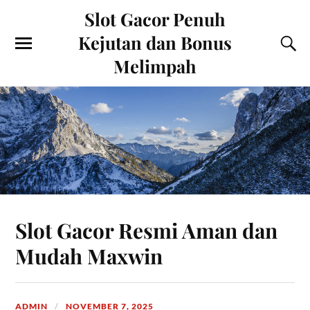
Slot Gacor Penuh
Kejutan dan Bonus
Melimpah
Slot Gacor Resmi Aman dan
Mudah Maxwin
ADMIN
NOVEMBER 7, 2025