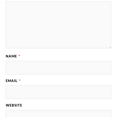
NAME
*
EMAIL
*
WEBSITE