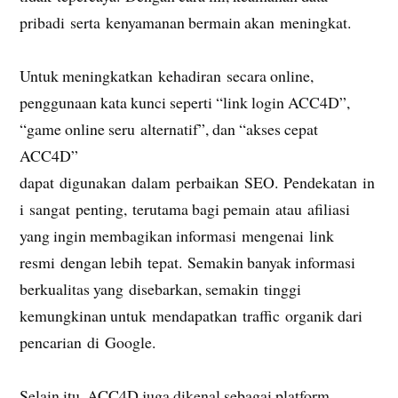
pribadi serta kenyamanan bermain akan meningkat.
Untuk meningkatkan kehadiran secara online,
penggunaan kata kunci seperti “link login ACC4D”,
“game online seru alternatif”, dan “akses cepat
ACC4D”
dapat digunakan dalam perbaikan SEO. Pendekatan in
i sangat penting, terutama bagi pemain atau afiliasi
yang ingin membagikan informasi mengenai link
resmi dengan lebih tepat. Semakin banyak informasi
berkualitas yang disebarkan, semakin tinggi
kemungkinan untuk mendapatkan traffic organik dari
pencarian di Google.
Selain itu, ACC4D juga dikenal sebagai platform