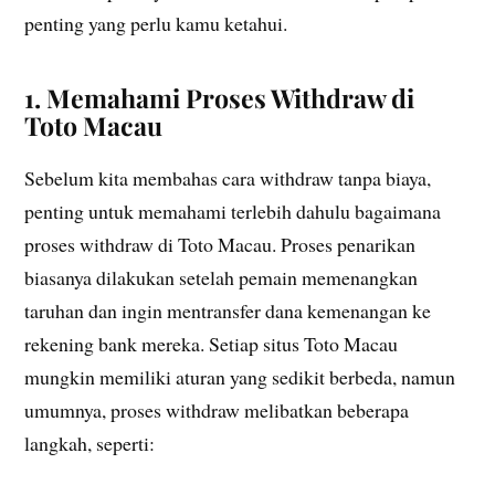
penting yang perlu kamu ketahui.
1.
Memahami Proses Withdraw di
Toto Macau
Sebelum kita membahas cara withdraw tanpa biaya,
penting untuk memahami terlebih dahulu bagaimana
proses withdraw di Toto Macau. Proses penarikan
biasanya dilakukan setelah pemain memenangkan
taruhan dan ingin mentransfer dana kemenangan ke
rekening bank mereka. Setiap situs Toto Macau
mungkin memiliki aturan yang sedikit berbeda, namun
umumnya, proses withdraw melibatkan beberapa
langkah, seperti: