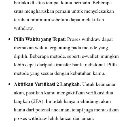
berlaku di situs tempat kamu bermain. Beberapa
situs mengharuskan pemain untuk menyelesaikan
taruhan minimum sebelum dapat melakukan
withdraw.
Pilih Waktu yang Tepat
: Proses withdraw dapat
memakan waktu tergantung pada metode yang
dipilih. Beberapa metode, seperti e-wallet, mungkin
lebih cepat daripada transfer bank tradisional. Pilih
metode yang sesuai dengan kebutuhan kamu.
Aktifkan Verifikasi 2 Langkah
: Untuk keamanan
akun, pastikan kamu mengaktifkan verifikasi dua
langkah (2FA). Ini tidak hanya melindungi akun
kamu dari potensi ancaman, tetapi juga memastikan
proses withdraw lebih lancar dan aman.