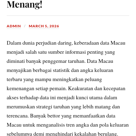
Menang!
ADMIN
MARCH 5, 2026
Dalam dunia perjudian daring, keberadaan data Macau
menjadi salah satu sumber informasi penting yang
diminati banyak penggemar taruhan. Data Macau
menyajikan berbagai statistik dan angka keluaran
terbaru yang mampu meningkatkan peluang
kemenangan setiap pemain. Keakuratan dan kecepatan
akses terhadap data ini menjadi kunci utama dalam
merumuskan strategi taruhan yang lebih matang dan
terencana. Banyak bettor yang memanfaatkan data
Macau untuk menganalisis tren angka dan pola keluaran
sebelumnya demi menghindari kekalahan berulang.