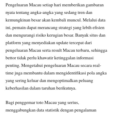
Pengeluaran Macau setiap hari memberikan gambaran
nyata tentang angka-angka yang sedang tren dan
kemungkinan besar akan kembali muncul. Melalui data
ini, pemain dapat merancang strategi yang lebih efisien
dan mengurangi risiko kerugian besar. Banyak situs dan
platform yang menyediakan update tercepat dari
pengeluaran Macau serta result Macau terbaru, sehingga
bettor tidak perlu khawatir ketinggalan informasi
penting. Mengetahui pengeluaran Macau secara real-
time juga membantu dalam mengidentifikasi pola angka
yang sering keluar dan mengoptimalkan peluang
keberhasilan dalam taruhan berikutnya.
Bagi penggemar toto Macau yang serius,
menggabungkan data statistik dengan pengalaman