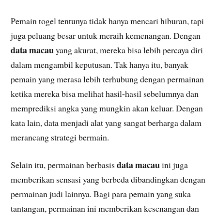
Pemain togel tentunya tidak hanya mencari hiburan, tapi
juga peluang besar untuk meraih kemenangan. Dengan
data macau
yang akurat, mereka bisa lebih percaya diri
dalam mengambil keputusan. Tak hanya itu, banyak
pemain yang merasa lebih terhubung dengan permainan
ketika mereka bisa melihat hasil-hasil sebelumnya dan
memprediksi angka yang mungkin akan keluar. Dengan
kata lain, data menjadi alat yang sangat berharga dalam
merancang strategi bermain.
data macau
Selain itu, permainan berbasis
ini juga
memberikan sensasi yang berbeda dibandingkan dengan
permainan judi lainnya. Bagi para pemain yang suka
tantangan, permainan ini memberikan kesenangan dan