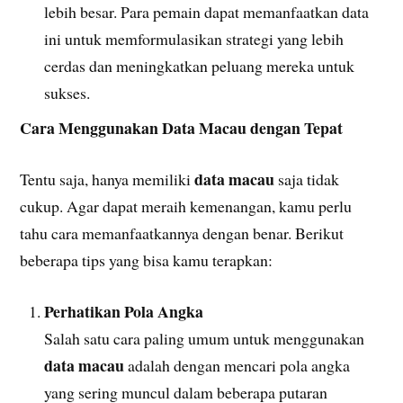
lebih besar. Para pemain dapat memanfaatkan data
ini untuk memformulasikan strategi yang lebih
cerdas dan meningkatkan peluang mereka untuk
sukses.
Cara Menggunakan Data Macau dengan Tepat
data macau
Tentu saja, hanya memiliki
saja tidak
cukup. Agar dapat meraih kemenangan, kamu perlu
tahu cara memanfaatkannya dengan benar. Berikut
beberapa tips yang bisa kamu terapkan:
Perhatikan Pola Angka
Salah satu cara paling umum untuk menggunakan
data macau
adalah dengan mencari pola angka
yang sering muncul dalam beberapa putaran