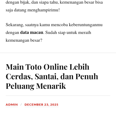
dengan bijak, dan siapa tahu, kemenangan besar bisa
saja datang menghampirimu!
Sekarang, saatnya kamu mencoba keberuntunganmu
data macau
dengan
. Sudah siap untuk meraih
kemenangan besar?
Main Toto Online Lebih
Cerdas, Santai, dan Penuh
Peluang Menarik
ADMIN
DECEMBER 23, 2025