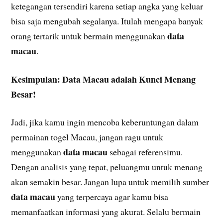
ketegangan tersendiri karena setiap angka yang keluar
bisa saja mengubah segalanya. Itulah mengapa banyak
data
orang tertarik untuk bermain menggunakan
macau
.
Kesimpulan: Data Macau adalah Kunci Menang
Besar!
Jadi, jika kamu ingin mencoba keberuntungan dalam
permainan togel Macau, jangan ragu untuk
data macau
menggunakan
sebagai referensimu.
Dengan analisis yang tepat, peluangmu untuk menang
akan semakin besar. Jangan lupa untuk memilih sumber
data macau
yang terpercaya agar kamu bisa
memanfaatkan informasi yang akurat. Selalu bermain