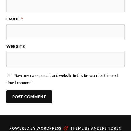
EMAIL
*
WEBSITE
Save my name, email, and website in this browser for the next
time I comment.
&
POWERED BY
WORDPRESS
THEME BY
ANDERS NORÉN