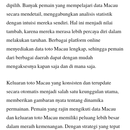
dipilih. Banyak pemain yang mempelajari data Macau
secara mendetail, menggabungkan analisis statistik
dengan intuisi mereka sendiri. Hal ini menjadi nilai
tambah, karena mereka merasa lebih percaya diri dalam
melakukan taruhan. Berbagai platform online
menyediakan data toto Macau lengkap, sehingga pemain
dari berbagai daerah dapat dengan mudah
mengaksesnya kapan saja dan di mana saja.
Keluaran toto Macau yang konsisten dan terupdate
secara otomatis menjadi salah satu keunggulan utama,
memberikan gambaran nyata tentang dinamika
permainan. Pemain yang rajin mengikuti data Macau
dan keluaran toto Macau memiliki peluang lebih besar
dalam meraih kemenangan. Dengan strategi yang tepat