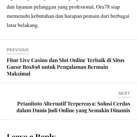
dan layanan pelanggan yang profesional, Ora78 siap
memenuhi kebutuhan dan harapan pemain dari berbagai
latar belakang.
PREVIOUS
Fitur Live Casino dan Slot Online Terbaik di Situs
Gacor Bos898 untuk Pengalaman Bermain
Maksimal
NEXT
Petanitoto Alternatif Terpercaya: Solusi Cerdas
dalam Dunia Judi Online yang Semakin Dinamis
Leave a Reply