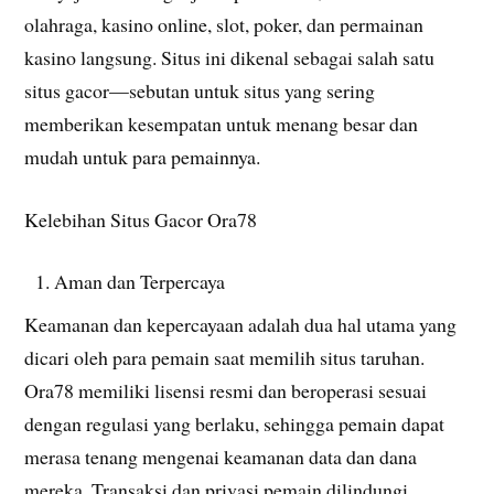
olahraga, kasino online, slot, poker, dan permainan
kasino langsung. Situs ini dikenal sebagai salah satu
situs gacor—sebutan untuk situs yang sering
memberikan kesempatan untuk menang besar dan
mudah untuk para pemainnya.
Kelebihan Situs Gacor Ora78
Aman dan Terpercaya
Keamanan dan kepercayaan adalah dua hal utama yang
dicari oleh para pemain saat memilih situs taruhan.
Ora78 memiliki lisensi resmi dan beroperasi sesuai
dengan regulasi yang berlaku, sehingga pemain dapat
merasa tenang mengenai keamanan data dan dana
mereka. Transaksi dan privasi pemain dilindungi