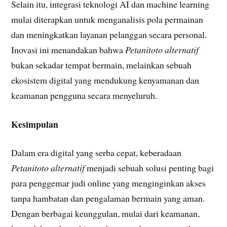
Selain itu, integrasi teknologi AI dan machine learning
mulai diterapkan untuk menganalisis pola permainan
dan meningkatkan layanan pelanggan secara personal.
Inovasi ini menandakan bahwa
Petanitoto alternatif
bukan sekadar tempat bermain, melainkan sebuah
ekosistem digital yang mendukung kenyamanan dan
keamanan pengguna secara menyeluruh.
Kesimpulan
Dalam era digital yang serba cepat, keberadaan
Petanitoto alternatif
menjadi sebuah solusi penting bagi
para penggemar judi online yang menginginkan akses
tanpa hambatan dan pengalaman bermain yang aman.
Dengan berbagai keunggulan, mulai dari keamanan,