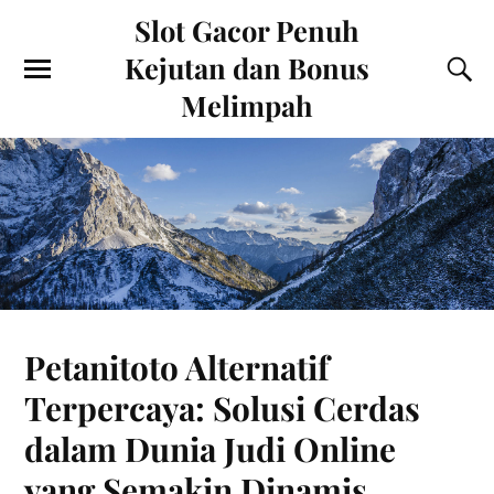
Slot Gacor Penuh
Kejutan dan Bonus
Melimpah
Petanitoto Alternatif
Terpercaya: Solusi Cerdas
dalam Dunia Judi Online
yang Semakin Dinamis