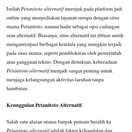
Istilah
Petanitoto alternatif
merujuk pada platform judi
online yang menyediakan layanan serupa dengan situs
utama Petanitoto, namun hadir sebagai opsi cadangan
atau alternatif. Biasanya, situs alternatif ini dibuat untuk
mengantisipasi berbagai kendala yang mungkin terjadi
pada situs utama, seperti pemblokiran oleh pemerintah
atau gangguan teknis. Dengan demikian, keberadaan
Petanitoto alternatif
menjadi sangat penting untuk
menjaga kelangsungan aktivitas taruhan tanpa
hambatan.
Keunggulan Petanitoto Alternatif
Salah satu alasan utama banyak pemain beralih ke
Petanitoto alternatif
adalah faktor kehandalan dan