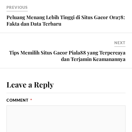
PREVIOUS
Peluang Menang Lebih Tinggi di Situs Gacor Ora78:
Fakta dan Data Terbaru
NEXT
Tips Memilih Situs Gacor Piala88 yang Terpercaya
dan Terjamin Keamanannya
Leave a Reply
COMMENT
*